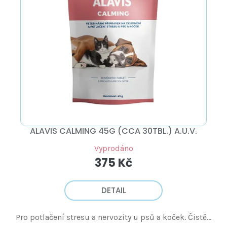
P
Ů
R
O
D
U
K
T
Ů
ALAVIS CALMING 45G (CCA 30TBL.) A.U.V.
Vyprodáno
375 Kč
DETAIL
Pro potlačení stresu a nervozity u psů a koček. Čistě...