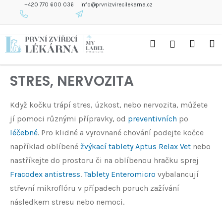
K
+420 770 600 036
info@prvnizvirecilekarna.cz
O
Š
Zpět
Zpět
Přejít
Í
Hledat
Náku
M
Přihlášení
na
K
C
obsah
O
košík
P
STRES, NERVOZITA
O
T
Ř
Když kočku trápí stres, úzkost, nebo nervozita, můžete
E
jí pomoci různými přípravky, od
preventivních
po
B
léčebné
. Pro klidné a vyrovnané chování podejte kočce
U
například oblíbené
žvýkací tablety Aptus Relax Vet
nebo
J
E
nastříkejte do prostoru či na oblíbenou hračku sprej
T
Fracodex antistress
.
Tablety Enteromicro
vybalancují
E
střevní mikroflóru v případech poruch zažívání
N
následkem stresu nebo nemoci.
A
J