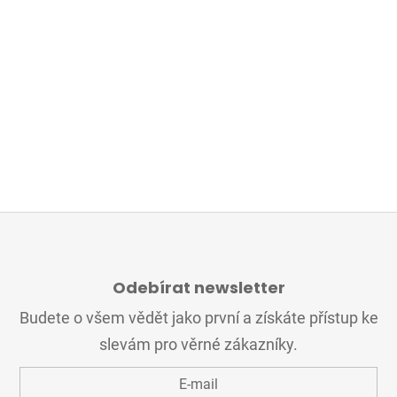
Z
Á
Odebírat newsletter
P
A
Budete o všem vědět jako první a získáte přístup ke
T
slevám pro věrné zákazníky.
Í
E-mail