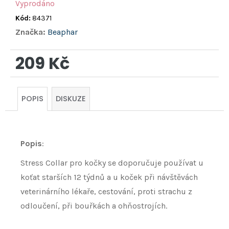
Vyprodáno
Kód:
84371
Značka:
Beaphar
209 Kč
Měrná
cena:
POPIS
DISKUZE
Popis
:
Stress Collar pro kočky se doporučuje používat u
koťat starších 12 týdnů a u koček při návštěvách
veterinárního lékaře, cestování, proti strachu z
odloučení, při bouřkách a ohňostrojích.