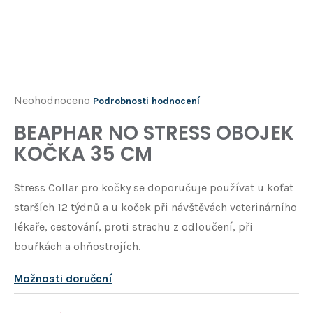
Í
T
?
HLEDAT
Průměrné
Neohodnoceno
Podrobnosti hodnocení
hodnocení
BEAPHAR NO STRESS OBOJEK
D
produktu
o
KOČKA 35 CM
je
p
o
0,0
Stress Collar pro kočky se doporučuje používat u koťat
r
z
u
starších 12 týdnů a u koček při návštěvách veterinárního
5
č
lékaře, cestování, proti strachu z odloučení, při
u
hvězdiček.
bouřkách a ohňostrojích.
j
e
Možnosti doručení
m
e