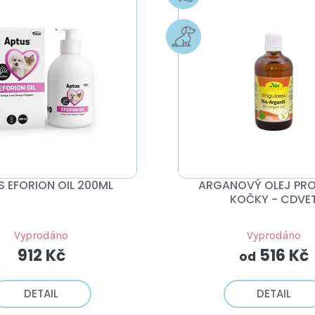
S EFORION OIL 200ML
ARGANOVÝ OLEJ PRO
KOČKY - CDVE
Vyprodáno
Vyprodáno
912 Kč
516 Kč
od
DETAIL
DETAIL