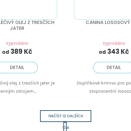
LÉČIVÝ OLEJ Z TRESČÍCH
CANINA LOSOSOVÝ 
JATER
Vyprodáno
Vyprodáno
389 Kč
343 Kč
od
od
DETAIL
DETAIL
ivý olej z tresčích jater je
Doplňkové krmivo pro psy
cenným zdrojem...
stoprocentní lososov
NAČÍST 12 DALŠÍCH
S
1
4
t