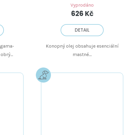
Vyprodáno
626 Kč
DETAIL
 gama-
Konopný olej obsahuje esenciální
obrý...
mastné...