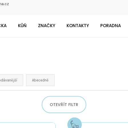
na.cz
ČKA
KŮŇ
ZNAČKY
KONTAKTY
PORADNA
CO POTŘEBUJETE NAJÍT?
Doporučujeme
odávanější
Abecedně
OTEVŘÍT FILTR