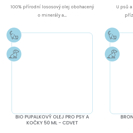
100% přírodní lososový olej obohacený
U psů a
o minerály a...
pří
BIO PUPALKOVÝ OLEJ PRO PSY A
BRON
KOČKY 50 ML - CDVET