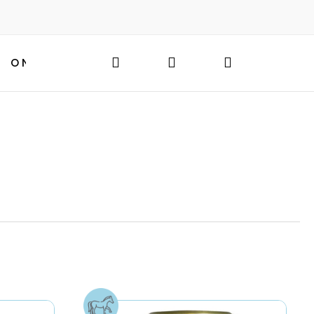
Hledat
Přihlášení
Nákupní
O NÁS
BLOG
HLEDAT
košík