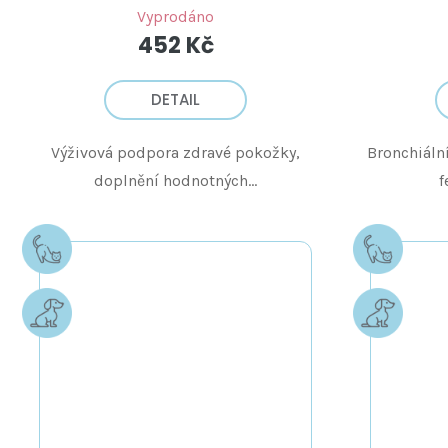
Vyprodáno
452 Kč
DETAIL
Výživová podpora zdravé pokožky,
Bronchiáln
doplnění hodnotných...
f