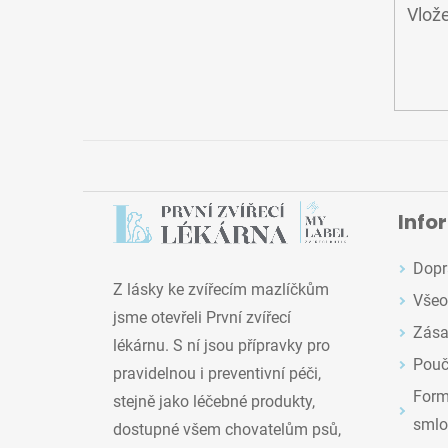
Vlože
Info
Dopr
Z lásky ke zvířecím mazlíčkům
Všeo
jsme otevřeli První zvířecí
Zása
lékárnu. S ní jsou přípravky pro
Pouč
pravidelnou i preventivní péči,
Formu
stejně jako léčebné produkty,
smlo
dostupné všem chovatelům psů,