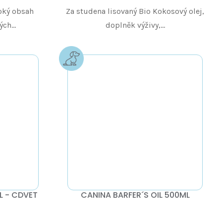
oký obsah
Za studena lisovaný Bio Kokosový olej,
ch...
doplněk výživy,...
L - CDVET
CANINA BARFER´S OIL 500ML