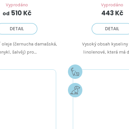
Vyprodáno
Vyprodáno
510 Kč
443 Kč
od
DETAIL
DETAIL
í oleje (černucha damašská,
Vysoký obsah kyseliny
enykl, šalvěj) pro...
linolenové, která má d