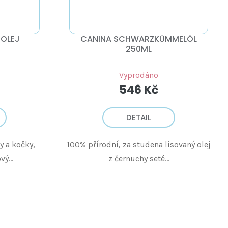
OLEJ
CANINA SCHWARZKÜMMELÖL
250ML
Vyprodáno
546 Kč
DETAIL
 a kočky,
100% přírodní, za studena lisovaný olej
ý...
z černuchy seté...