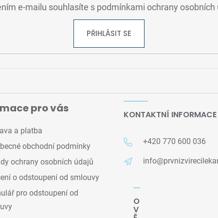
ním e-mailu souhlasíte s
podmínkami ochrany osobních 
PŘIHLÁSIT SE
rmace pro vás
KONTAKTNÍ INFORMACE
ava a platba
+420 770 600 036
becné obchodní podmínky
info@prvnizvirecileka
dy ochrany osobních údajů
ení o odstoupení od smlouvy
lář pro odstoupení od
O
uvy
V
Ě