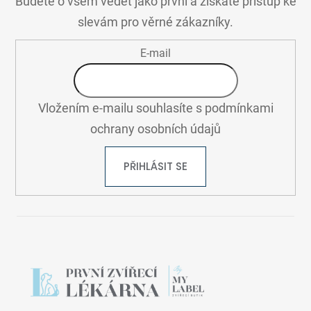
Budete o všem vědět jako první a získáte přístup ke
v
T
k
slevám pro věrné zákazníky.
Í
y
v
E-mail
ý
p
i
Vložením e-mailu souhlasíte s
podmínkami
s
u
ochrany osobních údajů
PŘIHLÁSIT SE