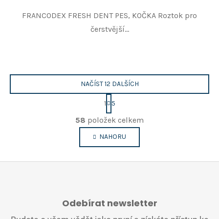
FRANCODEX FRESH DENT PES, KOČKA Roztok pro
čerstvější...
NAČÍST 12 DALŠÍCH
S
1
5
t
O
r
58
položek celkem
v
á
n
l
NAHORU
k
á
o
d
v
a
á
c
n
Z
í
í
Á
p
Odebírat newsletter
P
r
A