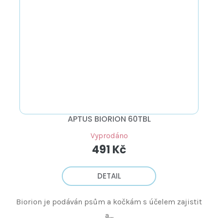
APTUS BIORION 60TBL
Vyprodáno
491 Kč
DETAIL
Biorion je podáván psům a kočkám s účelem zajistit
a...