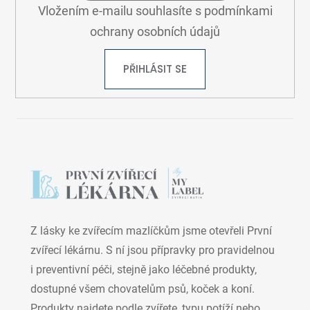
Vložením e-mailu souhlasíte s
podmínkami
s
u
ochrany osobních údajů
PŘIHLÁSIT SE
Z lásky ke zvířecím mazlíčkům jsme otevřeli První
zvířecí lékárnu. S ní jsou přípravky pro pravidelnou
i preventivní péči, stejně jako léčebné produkty,
dostupné všem chovatelům psů, koček a koní.
Produkty najdete podle zvířete, typu potíží nebo