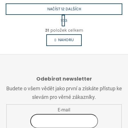
NAČÍST 12 DALŠÍCH
S
1
3
t
O
r
31
položek celkem
v
á
n
l
NAHORU
k
á
o
d
v
a
á
c
n
Z
í
í
Á
p
Odebírat newsletter
P
r
A
Budete o všem vědět jako první a získáte přístup ke
v
T
k
slevám pro věrné zákazníky.
Í
y
v
E-mail
ý
p
i