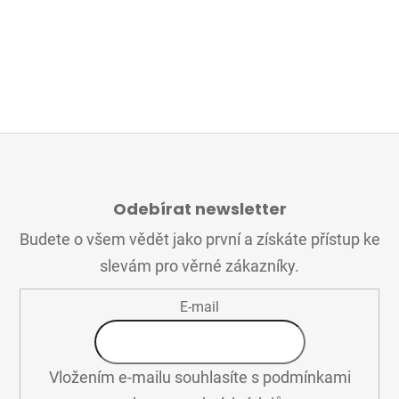
Z
Á
Odebírat newsletter
P
A
Budete o všem vědět jako první a získáte přístup ke
T
slevám pro věrné zákazníky.
Í
E-mail
Vložením e-mailu souhlasíte s
podmínkami