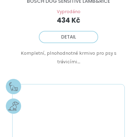
BOSCH DOG SENSITIVE LAMB&RICE
Vyprodáno
434 Kč
DETAIL
Kompletní, plnohodnotné krmivo pro psy s
trávicími...