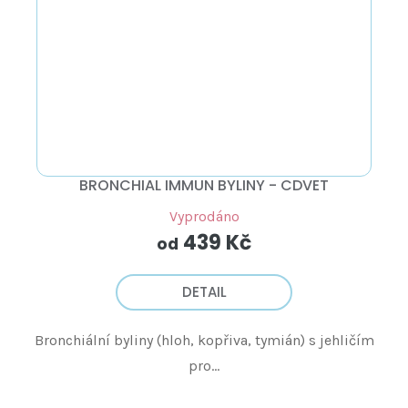
BRONCHIAL IMMUN BYLINY - CDVET
Vyprodáno
439 Kč
od
DETAIL
Bronchiální byliny (hloh, kopřiva, tymián) s jehličím
pro...