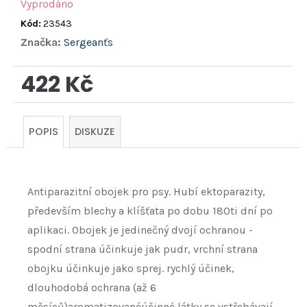
Vyprodáno
Kód:
23543
Značka:
Sergeanťs
422 Kč
Měrná
cena:
POPIS
DISKUZE
Antiparazitní obojek pro psy. Hubí ektoparazity,
především blechy a klíšťata po dobu 180ti dní po
aplikaci. Obojek je jedinečný dvojí ochranou -
spodní strana účinkuje jak pudr, vrchní strana
obojku účinkuje jako sprej. rychlý účinek,
dlouhodobá ochrana (až 6
měsíců)aromatizovanéúčinné látky se vstřebávají