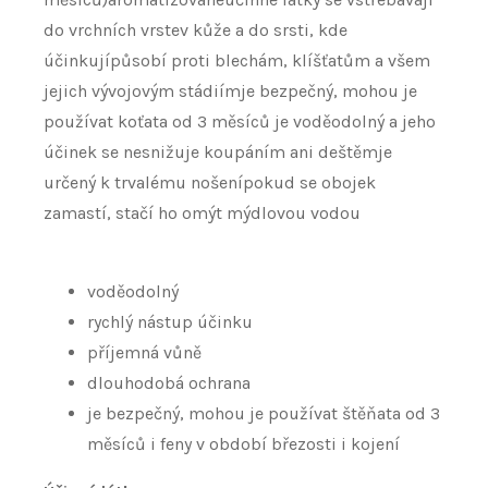
do vrchních vrstev kůže a do srsti, kde
účinkujípůsobí proti blechám, klíšťatům a všem
jejich vývojovým stádiímje bezpečný, mohou je
používat koťata od 3 měsíců je voděodolný a jeho
účinek se nesnižuje koupáním ani deštěmje
určený k trvalému nošenípokud se obojek
zamastí, stačí ho omýt mýdlovou vodou
voděodolný
rychlý nástup účinku
příjemná vůně
dlouhodobá ochrana
je bezpečný, mohou je používat štěňata od 3
měsíců i feny v období březosti i kojení