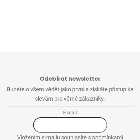
Z
Á
Odebírat newsletter
P
A
Budete o všem vědět jako první a získáte přístup ke
T
slevám pro věrné zákazníky.
Í
E-mail
Vložením e-mailu souhlasíte s
podmínkami