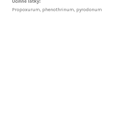
Účinné látky:
Propoxurum, phenothrinum, pyrodonum