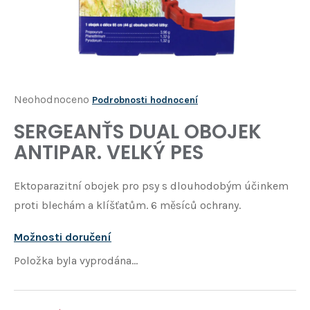
Í
T
?
HLEDAT
Průměrné
Neohodnoceno
Podrobnosti hodnocení
hodnocení
SERGEANŤS DUAL OBOJEK
D
produktu
o
ANTIPAR. VELKÝ PES
je
p
o
0,0
Ektoparazitní obojek pro psy s dlouhodobým účinkem
r
z
u
proti blechám a klíšťatům. 6 měsíců ochrany.
5
č
u
hvězdiček.
Možnosti doručení
j
Položka byla vyprodána…
e
m
e