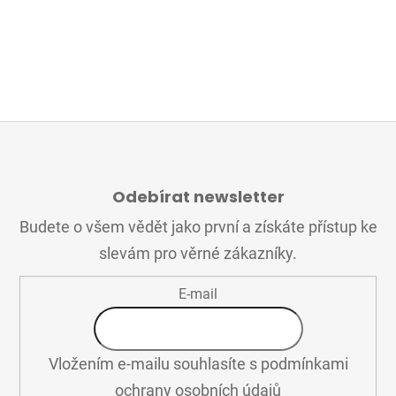
Z
Á
Odebírat newsletter
P
A
Budete o všem vědět jako první a získáte přístup ke
T
slevám pro věrné zákazníky.
Í
E-mail
Vložením e-mailu souhlasíte s
podmínkami
ochrany osobních údajů