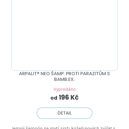
ARPALIT® NEO ŠAMP. PROTI PARAZITŮM S
BAMB.EX.
Vyprodáno
196 Kč
od
DETAIL
Jemný šampón na mytí srsti kožešinových zvířat s...