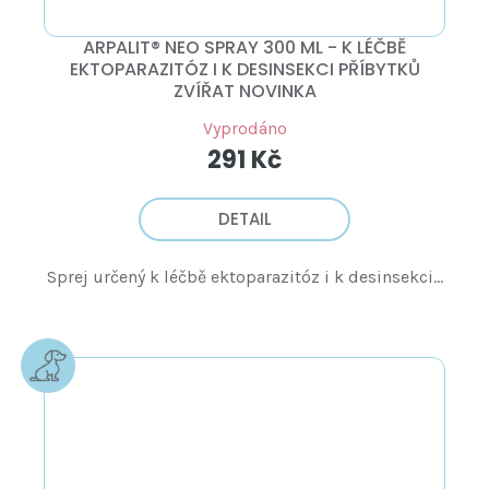
ARPALIT® NEO SPRAY 300 ML - K LÉČBĚ
EKTOPARAZITÓZ I K DESINSEKCI PŘÍBYTKŮ
ZVÍŘAT NOVINKA
Vyprodáno
291 Kč
DETAIL
Sprej určený k léčbě ektoparazitóz i k desinsekci...