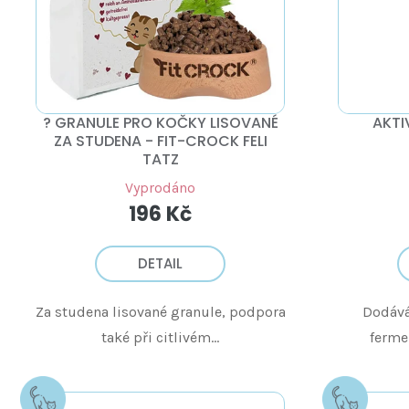
O
D
U
K
T
Ů
? GRANULE PRO KOČKY LISOVANÉ
AKTI
ZA STUDENA - FIT-CROCK FELI
TATZ
Vyprodáno
196 Kč
DETAIL
Za studena lisované granule, podpora
Dodává
také při citlivém...
fermen