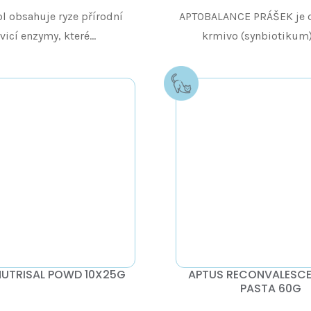
l obsahuje ryze přírodní
APTOBALANCE PRÁŠEK je 
vicí enzymy, které...
krmivo (synbiotikum) 
NUTRISAL POWD 10X25G
APTUS RECONVALESC
PASTA 60G