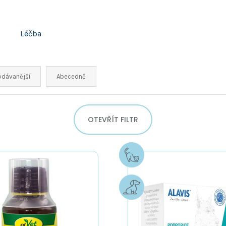
Léčba
odávanější
Abecedně
OTEVŘÍT FILTR