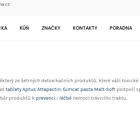
na.cz
ČKA
KŮŇ
ZNAČKY
KONTAKTY
PORADNA
CO POTŘEBUJETE NAJÍT?
Doporučujeme
terý ze šetrných detoxikačních produktů, které váží toxické l
lad
tablety Aptus Attapectin
.
Gimcat pasta Malt-Soft
podpoří sp
výběr produktů k
prevenci
i
léčbě
nemocí trávicího traktu.