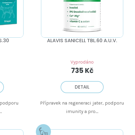
S.30
ALAVIS SANICELL TBL.60 A.U.V.
Vyprodáno
735 Kč
DETAIL
a podporu
Přípravek na regeneraci jater, podporu
.
imunity a pro...