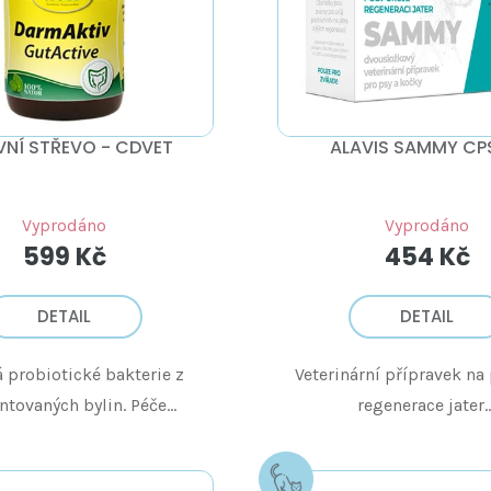
VNÍ STŘEVO - CDVET
ALAVIS SAMMY CP
Vyprodáno
Vyprodáno
599 Kč
454 Kč
DETAIL
DETAIL
 probiotické bakterie z
Veterinární přípravek n
tovaných bylin. Péče...
regenerace jater...