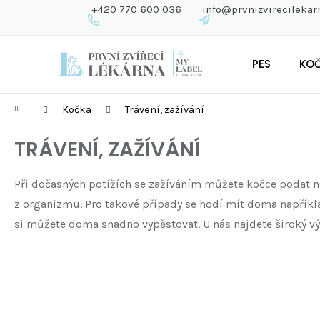
K
+420 770 600 036
info@prvnizvirecilekar
O
Š
Zpět
Zpět
Přejít
Í
do
do
PES
KO
na
K
obchodu
obchodu
obsah
Domů
Kočka
Trávení, zažívání
TRÁVENÍ, ZAŽÍVÁNÍ
Při dočasných potížích se zažíváním můžete kočce podat něk
z organizmu. Pro takové případy se hodí mít doma napřík
si můžete doma snadno vypěstovat. U nás najdete široký 