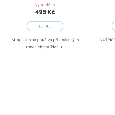
Vyprodáno
495 Kč
DETAIL
Attapectin se používá při dočasných
NUTRISA
trávicích potížích u...