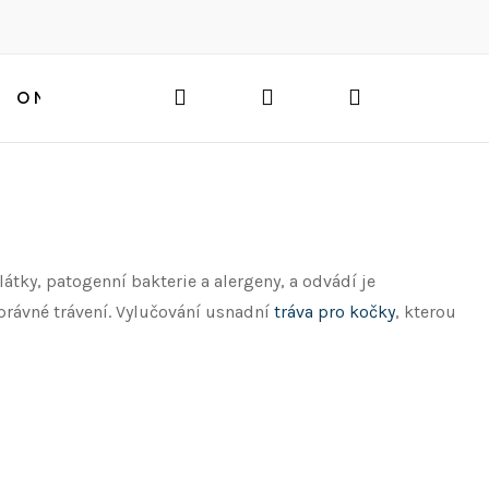
Hledat
Přihlášení
Nákupní
O NÁS
BLOG
HLEDAT
košík
átky, patogenní bakterie a alergeny, a odvádí je
rávné trávení. Vylučování usnadní
tráva pro kočky
, kterou