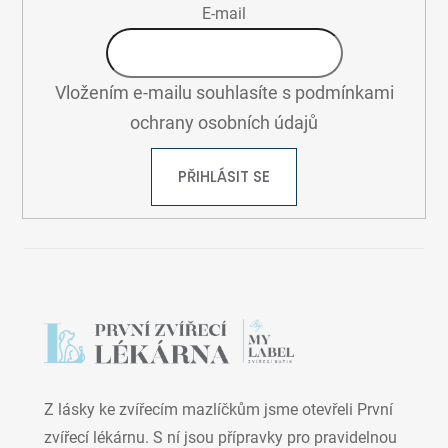
Í
E-mail
T
?
Vložením e-mailu souhlasíte s
podmínkami
HLEDAT
ochrany osobních údajů
PŘIHLÁSIT SE
D
o
p
o
r
u
č
u
j
e
m
Z lásky ke zvířecím mazlíčkům jsme otevřeli První
e
zvířecí lékárnu. S ní jsou přípravky pro pravidelnou