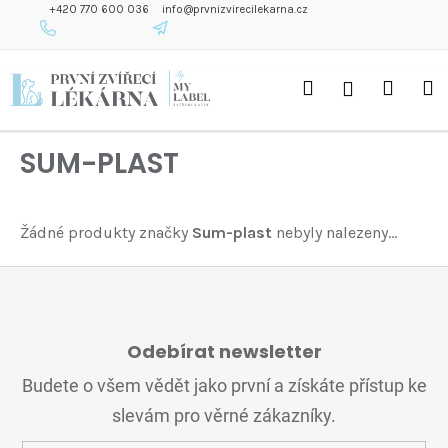
K
+420 770 600 036
info@prvnizvirecilekarna.cz
O
Š
Zpět
Zpět
Přejít
Í
Hledat
Náku
M
Přihlášení
na
K
C
obsah
O
košík
P
SUM-PLAST
O
T
Ř
E
Žádné produkty značky
Sum-plast
nebyly nalezeny...
B
U
J
Z
E
Á
T
Odebírat newsletter
P
E
A
Budete o všem vědět jako první a získáte přístup ke
N
T
A
slevám pro věrné zákazníky.
Í
J