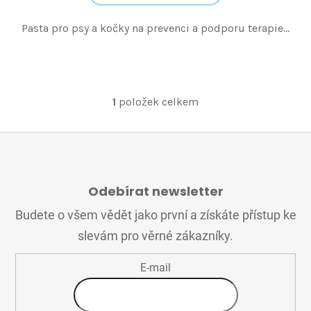
Pasta pro psy a kočky na prevenci a podporu terapie...
1
položek celkem
O
v
l
á
Z
d
Á
a
Odebírat newsletter
P
c
A
í
Budete o všem vědět jako první a získáte přístup ke
T
p
slevám pro věrné zákazníky.
Í
r
v
E-mail
k
y
v