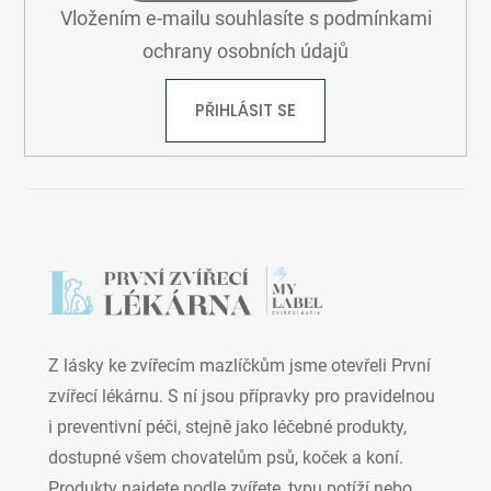
ý
Vložením e-mailu souhlasíte s
podmínkami
p
ochrany osobních údajů
i
s
PŘIHLÁSIT SE
u
Z lásky ke zvířecím mazlíčkům jsme otevřeli První
zvířecí lékárnu. S ní jsou přípravky pro pravidelnou
i preventivní péči, stejně jako léčebné produkty,
dostupné všem chovatelům psů, koček a koní.
Produkty najdete podle zvířete, typu potíží nebo