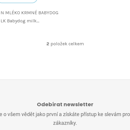
IN MLÉKO KRMNÉ BABYDOG
LK Babydog milk...
2
položek celkem
O
v
l
á
d
a
c
í
p
r
Odebírat newsletter
v
 o všem vědět jako první a získáte přístup ke slevám pr
k
y
zákazníky.
v