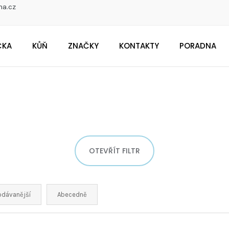
na.cz
ČKA
KŮŇ
ZNAČKY
KONTAKTY
PORADNA
CO POTŘEBUJETE NAJÍT?
Doporučujeme
OTEVŘÍT FILTR
odávanější
Abecedně