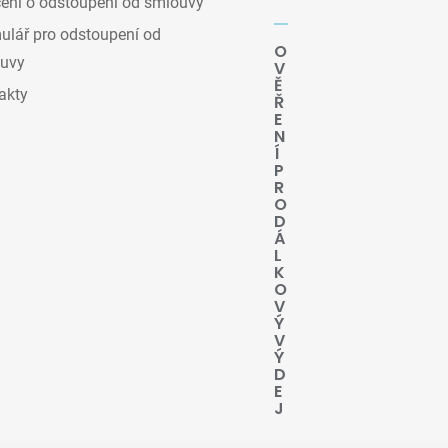
ení o odstoupení od smlouvy
lář pro odstoupení od
O
uvy
V
Ě
akty
Ř
E
N
Í
P
R
O
D
Á
L
K
O
V
Ý
V
Ý
D
E
J