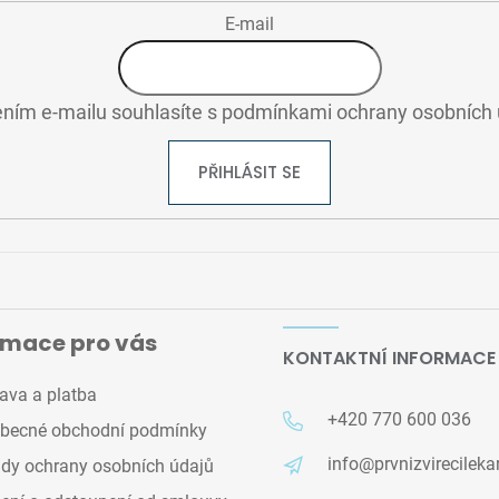
ý
E-mail
p
i
s
ním e-mailu souhlasíte s
podmínkami ochrany osobních 
u
PŘIHLÁSIT SE
rmace pro vás
KONTAKTNÍ INFORMACE
ava a platba
+420 770 600 036
becné obchodní podmínky
info@prvnizvirecileka
dy ochrany osobních údajů