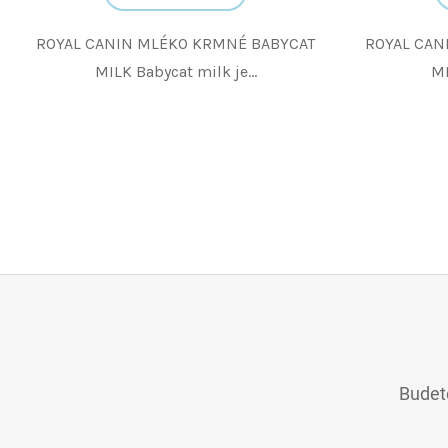
ROYAL CANIN MLÉKO KRMNÉ BABYCAT
ROYAL CAN
MILK Babycat milk je...
MI
Z
Á
P
A
Budete
T
Í