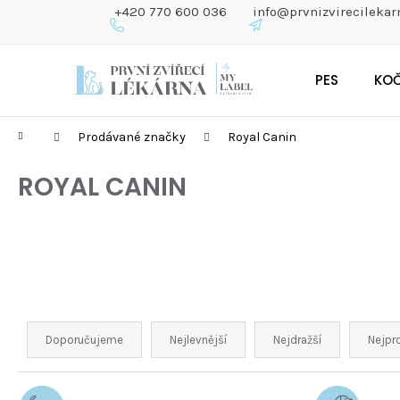
K
+420 770 600 036
info@prvnizvirecilekar
O
Š
Zpět
Zpět
Přejít
Í
do
do
PES
KO
na
K
obchodu
obchodu
obsah
Domů
Prodávané značky
Royal Canin
ROYAL CANIN
Ř
A
Doporučujeme
Nejlevnější
Nejdražší
Nejpr
Z
E
N
V