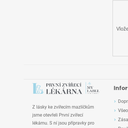
Vlože
Info
Dopr
Z lásky ke zvířecím mazlíčkům
Všeo
jsme otevřeli První zvířecí
Zása
lékárnu. S ní jsou přípravky pro