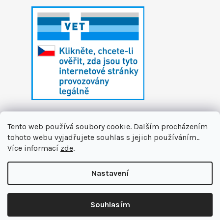
Tento web používá soubory cookie. Dalším procházením
tohoto webu vyjadřujete souhlas s jejich používáním..
Více informací
zde
.
Vytvořil Shoptet
Nastavení
Copyright 2026
První zvířecí lékárna
. Všechna
🏝️ Dáváme si letní pauzu. Připravujeme pro vás novinky a na
práva vyhrazena.
Upravit nastavení cookies
podzim se na vás těšíme v nové podobě. Jsme tu pro Vás na
Souhlasím
info@prvnizvirecilekarna.cz 🩵