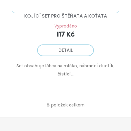
KOJÍCÍ SET PRO ŠTĚŇATA A KOŤATA
Vyprodáno
117 Kč
DETAIL
Set obsahuje láhev na mléko, náhradní dudlík,
čistící...
8
položek celkem
O
v
l
á