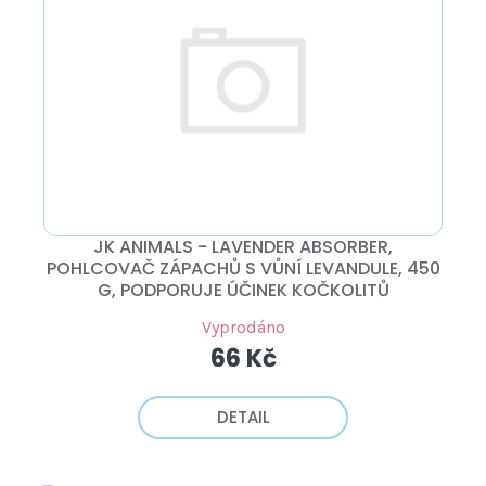
Í
R
I
T
O
S
?
D
P
U
R
K
O
HLEDAT
T
D
Ů
U
K
D
T
o
Ů
JK ANIMALS - LAVENDER ABSORBER,
p
POHLCOVAČ ZÁPACHŮ S VŮNÍ LEVANDULE, 450
o
G, PODPORUJE ÚČINEK KOČKOLITŮ
r
u
Vyprodáno
č
66 Kč
u
j
e
DETAIL
m
e