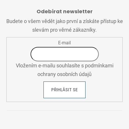
Z
d
Á
a
Odebírat newsletter
P
c
A
í
Budete o všem vědět jako první a získáte přístup ke
T
p
slevám pro věrné zákazníky.
Í
r
v
E-mail
k
y
v
ý
Vložením e-mailu souhlasíte s
podmínkami
p
ochrany osobních údajů
i
s
PŘIHLÁSIT SE
u