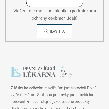
y
v
ý
Vložením e-mailu souhlasíte s
podmínkami
p
ochrany osobních údajů
i
s
PŘIHLÁSIT SE
u
Z lásky ke zvířecím mazlíčkům jsme otevřeli První
zvířecí lékárnu. S ní jsou přípravky pro pravidelnou
i preventivní péči, stejně jako léčebné produkty,
dostupné všem chovatelům psů, koček a koní.