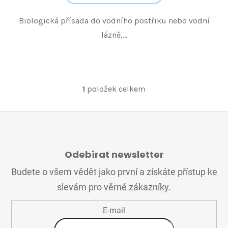
Biologická přísada do vodního postřiku nebo vodní
lázně,...
1
položek celkem
O
v
l
á
Z
d
Á
a
Odebírat newsletter
P
c
A
í
Budete o všem vědět jako první a získáte přístup ke
T
p
slevám pro věrné zákazníky.
Í
r
v
E-mail
k