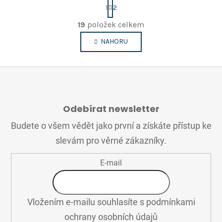
S
1
2
t
O
r
19
položek celkem
v
á
n
l
NAHORU
k
á
o
d
v
a
á
c
n
Z
í
í
Á
p
Odebírat newsletter
P
r
A
Budete o všem vědět jako první a získáte přístup ke
v
T
k
slevám pro věrné zákazníky.
Í
y
v
E-mail
ý
p
i
Vložením e-mailu souhlasíte s
podmínkami
s
u
ochrany osobních údajů