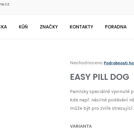
na.cz
ČKA
KŮŇ
ZNAČKY
KONTAKTY
PORADNA
CO POTŘEBUJETE NAJÍT?
Průměrné
Neohodnoceno
Podrobnosti h
Doporučujeme
hodnocení
EASY PILL DOG
produktu
je
Pamlsky speciálně vyvinuté 
0,0
kde např. násilné podávání něk
z
může být pro zvíře stresující.
5
hvězdiček.
VARIANTA