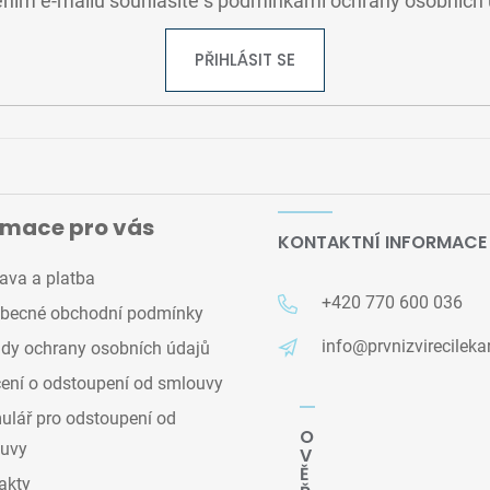
ním e-mailu souhlasíte s
podmínkami ochrany osobních 
PŘIHLÁSIT SE
rmace pro vás
KONTAKTNÍ INFORMACE
ava a platba
+420 770 600 036
becné obchodní podmínky
info@prvnizvirecileka
dy ochrany osobních údajů
ení o odstoupení od smlouvy
lář pro odstoupení od
O
uvy
V
Ě
akty