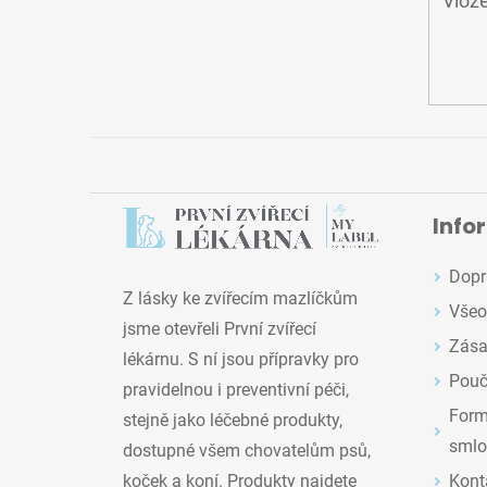
Vlože
Info
Dopr
Z lásky ke zvířecím mazlíčkům
Všeo
jsme otevřeli První zvířecí
Zása
lékárnu. S ní jsou přípravky pro
Pouč
pravidelnou i preventivní péči,
Formu
stejně jako léčebné produkty,
smlo
dostupné všem chovatelům psů,
Kont
koček a koní. Produkty najdete