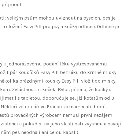
o přijmout
tratí: velkým psům mohou uvíznout na pyscích, pes je
složení Easy Pill pro psy a kočky odlišné. Odlišné je
ený k jednorázovému podání léku vystresovanému
vložit pár kousíčků Easy Pill bez léku do krmné misky
ěkolika prázdnými kousky Easy Pill vložit do misky.
kem. Zvláštnosti u koček: Bylo zjištěno, že kočky si
jímat i s tabletou, doporučuje se, již koťatům od 3
ěkteří veterináři ve Francii zaznamenali dobré
e testů prováděných výrobcem nemusí první nezájem
nzistenci a pokud si na jeho vlastnosti zvyknou a osvojí
v něm pes neodhalí ani celou kapsli).