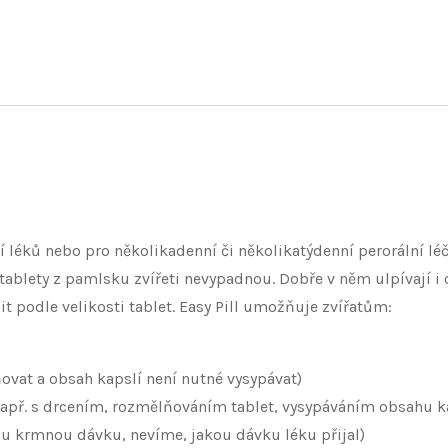
léků nebo pro několikadenní či několikatýdenní perorální léč
že tablety z pamlsku zvířeti nevypadnou. Dobře v něm ulpívají
t podle velikosti tablet. Easy Pill umožňuje zvířatům:
ňovat a obsah kapslí není nutné vysypávat)
apř. s drcením, rozmělňováním tablet, vysypáváním obsahu kap
ou krmnou dávku, nevíme, jakou dávku léku přijal)