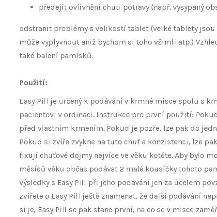
předejít ovlivnění chuti potravy (např. vysypaný o
odstranit problémy s velikostí tablet (velké tablety js
může vyplyvnout aniž bychom si toho všimli atp.) Vzhled
také balení pamlsků.
Použití:
Easy Pill je určený k podávání v krmné misce spolu s 
pacientovi v ordinaci. Instrukce pro první použití: Poku
před vlastním krmením. Pokud je pozře, lze pak do jedn
Pokud si zvíře zvykne na tuto chuť a konzistenci, lze pa
fixují chuťové dojmy nejvíce ve věku kotěte. Aby bylo m
měsíců věku občas podávat 2 malé kousíčky tohoto pamls
výsledky s Easy Pill při jeho podávání jen za účelem p
zvířete o Easy Pill ještě znamenat, že další podávání nep
si je, Easy Pill se pak stane první, na co se v misce zam