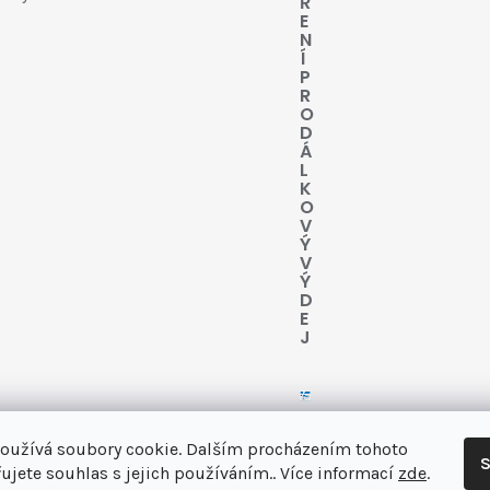
Ř
E
N
Í
P
R
O
D
Á
L
K
O
V
Ý
V
Ý
D
E
J
oužívá soubory cookie. Dalším procházením tohoto
S
ujete souhlas s jejich používáním.. Více informací
zde
.