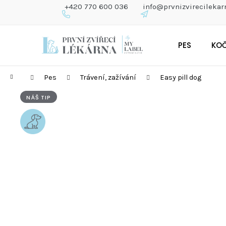
K
+420 770 600 036
info@prvnizvirecilekar
O
Š
Zpět
Zpět
Přejít
Í
do
do
PES
KO
na
K
obchodu
obchodu
obsah
Domů
Pes
Trávení, zažívání
Easy pill dog
NÁŠ TIP