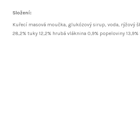
Složení:
Kuřecí masová moučka, glukózový sirup, voda, rýžový škr
28,2% tuky 12,2% hrubá vláknina 0,9% popeloviny 13,9%