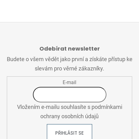
Z
Á
Odebírat newsletter
P
A
Budete o všem vědět jako první a získáte přístup ke
T
slevám pro věrné zákazníky.
Í
E-mail
Vložením e-mailu souhlasíte s
podmínkami
ochrany osobních údajů
PŘIHLÁSIT SE