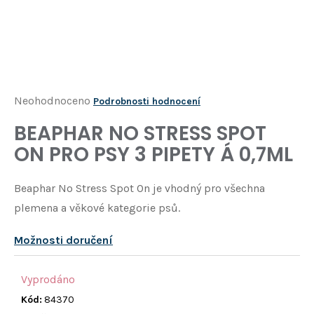
Í
T
?
HLEDAT
Průměrné
Neohodnoceno
Podrobnosti hodnocení
hodnocení
BEAPHAR NO STRESS SPOT
D
produktu
o
ON PRO PSY 3 PIPETY Á 0,7ML
je
p
o
0,0
Beaphar No Stress Spot On je vhodný pro všechna
r
z
u
plemena a věkové kategorie psů.
5
č
u
hvězdiček.
Možnosti doručení
j
e
Vyprodáno
m
e
Kód:
84370