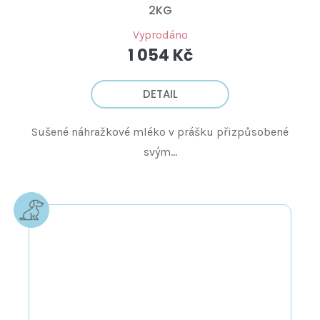
2KG
Vyprodáno
1 054 Kč
DETAIL
Sušené náhražkové mléko v prášku přizpůsobené
svým...