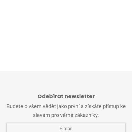
Z
Á
Odebírat newsletter
P
A
Budete o všem vědět jako první a získáte přístup ke
T
slevám pro věrné zákazníky.
Í
E-mail