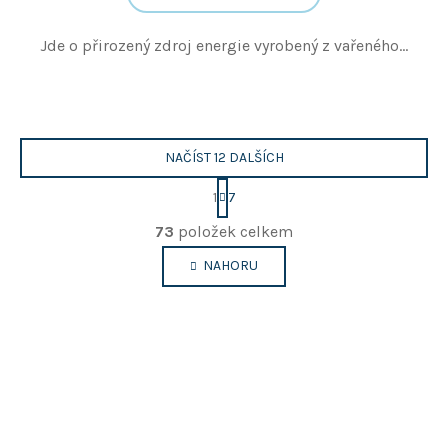
Jde o přirozený zdroj energie vyrobený z vařeného...
NAČÍST 12 DALŠÍCH
S
1
7
t
O
r
73
položek celkem
v
á
n
l
NAHORU
k
á
o
d
v
a
á
c
n
í
í
p
r
v