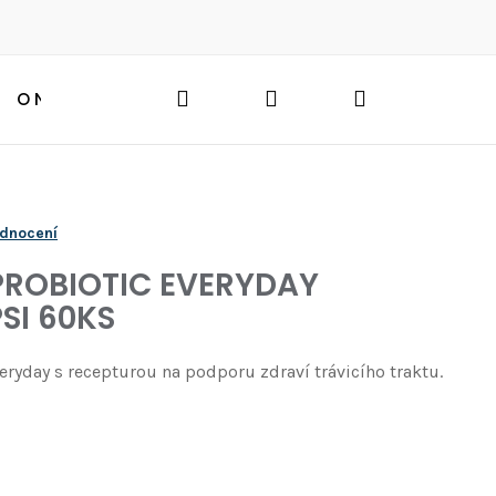
Hledat
Přihlášení
Nákupní
O NÁS
BLOG
HLEDAT
košík
odnocení
PROBIOTIC EVERYDAY
SI 60KS
eryday s recepturou na podporu zdraví trávicího traktu.