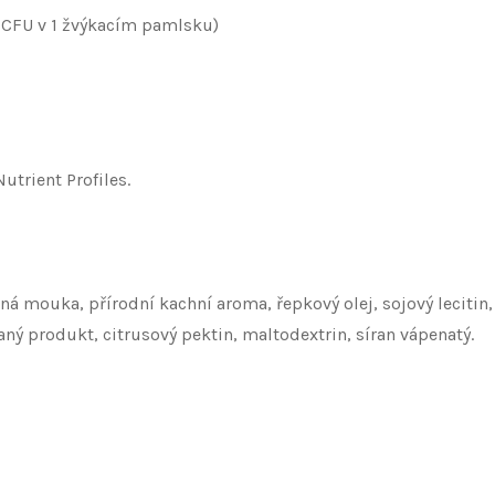
dě CFU v 1 žvýkacím pamlsku)
trient Profiles.
á mouka, přírodní kachní aroma, řepkový olej, sojový lecitin,
ý produkt, citrusový pektin, maltodextrin, síran vápenatý.