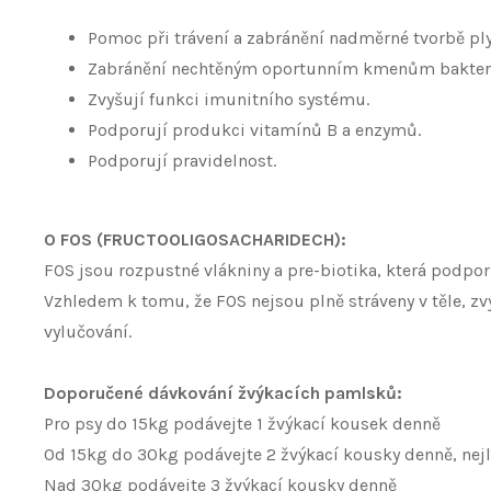
Pomoc při trávení a zabránění nadměrné tvorbě pl
Zabránění nechtěným oportunním kmenům bakterií
Zvyšují funkci imunitního systému.
Podporují produkci vitamínů B a enzymů.
Podporují pravidelnost.
O FOS (FRUCTOOLIGOSACHARIDECH):
FOS jsou rozpustné vlákniny a pre-biotika, která podporu
Vzhledem k tomu, že FOS nejsou plně stráveny v těle, zv
vylučování.
Doporučené dávkování žvýkacích pamlsků:
Pro psy do 15kg podávejte 1 žvýkací kousek denně
Od 15kg do 30kg podávejte 2 žvýkací kousky denně, nejl
Nad 30kg podávejte 3 žvýkací kousky denně