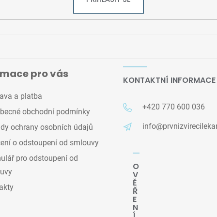
rmace pro vás
KONTAKTNÍ INFORMACE
ava a platba
+420 770 600 036
becné obchodní podmínky
info@prvnizvirecileka
dy ochrany osobních údajů
ení o odstoupení od smlouvy
lář pro odstoupení od
O
uvy
V
Ě
akty
Ř
E
N
Í