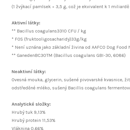
(1 žvýkací pamlsek = 3,5 g, což je ekvivalent k 1 miliar
Aktivní
látky:
** Bacillus coagulans3310 CFU / kg
* FOS (fruktooligosacharidy)33g/kg
* Není uznána jako základní živina od AAFCO Dog Food Nu
** GanedenBC30TM (Bacillus coagulans GBI-30, 6086)
Neaktivní látky:
Ovesná mouka, glycerin, sušené pivovarské kvasnice, žitn
odstředěné mléko, sušený Bacillis coagulans fermentovan
Analytické složky:
Hrubý tuk 9,13%
Hrubý protein 11,53%
Vláknina 0,66%