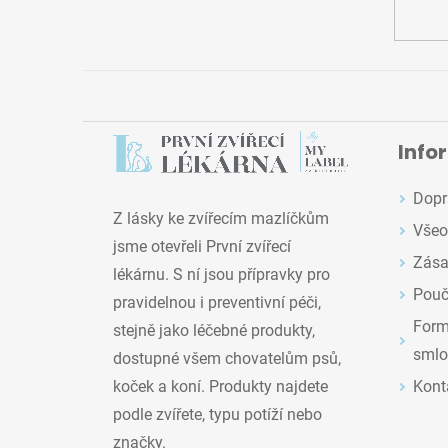
Info
Dopr
Z lásky ke zvířecím mazlíčkům
Všeo
jsme otevřeli První zvířecí
Zása
lékárnu. S ní jsou přípravky pro
Pouč
pravidelnou i preventivní péči,
Formu
stejně jako léčebné produkty,
smlo
dostupné všem chovatelům psů,
Kont
koček a koní. Produkty najdete
podle zvířete, typu potíží nebo
značky.