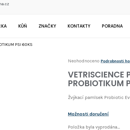
na.cz
ČKA
KŮŇ
ZNAČKY
KONTAKTY
PORADNA
CO POTŘEBUJETE NAJÍT?
OTIKUM PSI 60KS
Průměrné
Neohodnoceno
Podrobnosti h
Doporučujeme
hodnocení
VETRISCIENCE 
produktu
PROBIOTIKUM P
je
0,0
Žvýkací pamlsek Probiotic Ev
z
5
Možnosti doručení
hvězdiček.
Položka byla vyprodána…