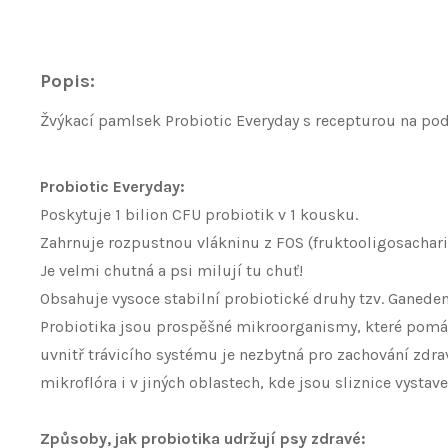
Popis:
Žvýkací pamlsek Probiotic Everyday s recepturou na podp
Probiotic Everyday:
Poskytuje 1 bilion CFU probiotik v 1 kousku.
Zahrnuje rozpustnou vlákninu z FOS (fruktooligosachari
Je velmi chutná a psi milují tu chuť!
Obsahuje vysoce stabilní probiotické druhy tzv. Ganed
Probiotika jsou prospěšné mikroorganismy, které pomá
uvnitř trávicího systému je nezbytná pro zachování zdrav
mikroflóra i v jiných oblastech, kde jsou sliznice vystav
Způsoby, jak probiotika udržují psy zdravé: