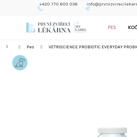
K
+420 770 600 036
info@prvnizvirecilekar
O
Š
Zpět
Zpět
Přejít
Í
do
do
PES
KO
na
K
obchodu
obchodu
obsah
Domů
Pes
VETRISCIENCE PROBIOTIC EVERYDAY PROBI