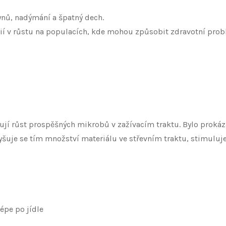
ynů, nadýmání a špatný dech.
 v růstu na populacích, kde mohou způsobit zdravotní prob
jí růst prospěšných mikrobů v zažívacím traktu. Bylo prokázáno
yšuje se tím množství materiálu ve střevním traktu, stimuluje
épe po jídle