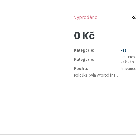
Vyprodáno
Kó
0 Kč
Měrná
Kategorie
:
Pes
cena:
Pes, Pre
Kategorie
:
zažívání
Použití
:
Prevenc
Položka byla vyprodána…