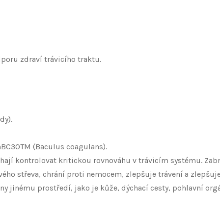
oru zdraví trávicího traktu.
dy).
enBC30TM (Baculus coagulans).
hají kontrolovat kritickou rovnováhu v trávicím systému. Za
ého střeva, chrání proti nemocem, zlepšuje trávení a zlepšuje 
eny jinému prostředí, jako je kůže, dýchací cesty, pohlavní org