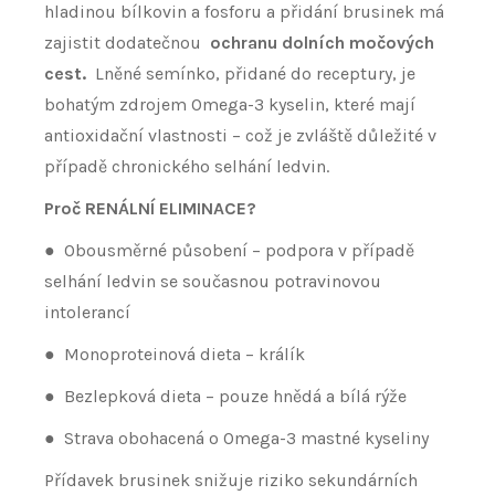
hladinou bílkovin a fosforu a přidání brusinek má
zajistit dodatečnou
ochranu dolních močových
cest.
Lněné semínko, přidané do receptury, je
bohatým zdrojem Omega-3 kyselin, které mají
antioxidační vlastnosti – což je zvláště důležité v
případě chronického selhání ledvin.
Proč RENÁLNÍ ELIMINACE?
●
Obousměrné působení – podpora v případě
selhání ledvin se současnou potravinovou
intolerancí
●
Monoproteinová dieta – králík
●
Bezlepková dieta – pouze hnědá a bílá rýže
●
Strava obohacená o Omega-3 mastné kyseliny
Přídavek brusinek snižuje riziko sekundárních