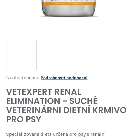
Í
T
?
HLEDAT
D
o
p
o
Průměrné
Neohodnoceno
Podrobnosti hodnocení
r
hodnocení
VETEXPERT RENAL
u
produktu
č
ELIMINATION - SUCHÉ
je
u
VETERINÁRNI DIETNÍ KRMIVO
j
0,0
e
PRO PSY
z
m
5
e
Specializovaná dieta určená pro psy s renální