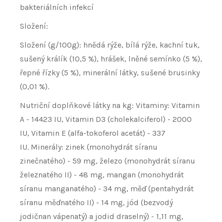
bakteriálních infekcí
Složení:
Složení (g/100g): hnědá rýže, bílá rýže, kachní tuk,
sušený králík (10,5 %), hrášek, lněné semínko (5 %),
řepné řízky (5 %), minerální látky, sušené brusinky
(0,01 %).
Nutriční doplňkové látky na kg: Vitaminy: Vitamin
A - 14423 IU, Vitamin D3 (cholekalciferol) - 2000
IU, Vitamin E (alfa-tokoferol acetát) - 337
IU. Minerály: zinek (monohydrát síranu
zinečnatého) - 59 mg, železo (monohydrát síranu
železnatého II) - 48 mg, mangan (monohydrát
síranu manganatého) - 34 mg, měď (pentahydrát
síranu měďnatého II) - 14 mg, jód (bezvodý
jodičnan vápenatý) a jodid draselný) - 1,11 mg,