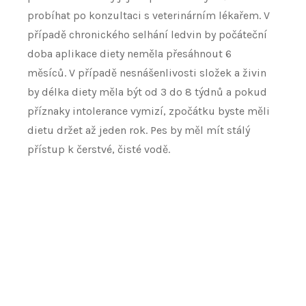
probíhat po konzultaci s veterinárním lékařem.
V
případě chronického selhání ledvin by počáteční
doba aplikace diety neměla přesáhnout 6
měsíců.
V případě nesnášenlivosti složek a živin
by délka diety měla být od 3 do 8 týdnů a pokud
příznaky intolerance vymizí,
zpočátku byste měli
dietu držet až jeden rok.
Pes by měl mít stálý
přístup k čerstvé, čisté vodě.