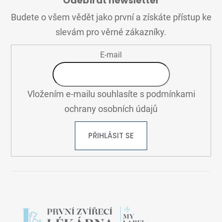
Odebírat newsletter
P
A
Budete o všem vědět jako první a získáte přístup ke
T
slevám pro věrné zákazníky.
Í
E-mail
Vložením e-mailu souhlasíte s
podmínkami
ochrany osobních údajů
PŘIHLÁSIT SE