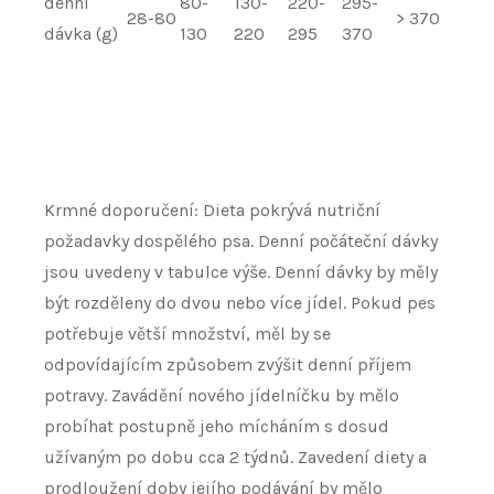
denní
80-
130-
220-
295-
28-80
> 370
dávka (g)
130
220
295
370
Krmné doporučení: Dieta pokrývá nutriční
požadavky dospělého psa.
Denní počáteční dávky
jsou uvedeny v tabulce výše.
Denní dávky by měly
být rozděleny do dvou nebo více jídel.
Pokud pes
potřebuje větší množství, měl by se
odpovídajícím způsobem zvýšit denní příjem
potravy.
Zavádění nového jídelníčku by mělo
probíhat postupně jeho mícháním s dosud
užívaným po dobu cca 2 týdnů.
Zavedení diety a
prodloužení doby jejího podávání by mělo