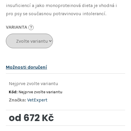
hvězdiček.
insuficiencí a jako monoproteinová dieta je vhodná i
pro psy se současnou potravinovou intolerancí.
VARIANTA
?
Možnosti doručení
Nejprve zvolte variantu
Kód:
Nejprve zvolte variantu
Značka:
VetExpert
od
672 Kč
Měrná