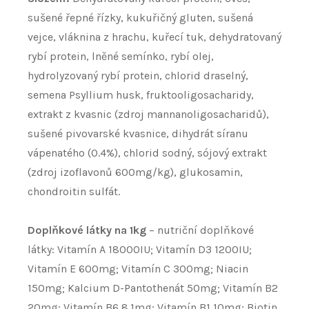
sušené řepné řízky, kukuřičný gluten, sušená
vejce, vláknina z hrachu, kuřecí tuk, dehydratovaný
rybí protein, lněné semínko, rybí olej,
hydrolyzovaný rybí protein, chlorid draselný,
semena Psyllium husk, fruktooligosacharidy,
extrakt z kvasnic (zdroj mannanoligosacharidů),
sušené pivovarské kvasnice, dihydrát síranu
vápenatého (0.4%), chlorid sodný, sójový extrakt
(zdroj izoflavonů 600mg/kg), glukosamin,
chondroitin sulfát.
Doplňkové látky na 1kg
– nutriční doplňkové
látky: Vitamín A 18000IU; Vitamín D3 1200IU;
Vitamín E 600mg; Vitamín C 300mg; Niacin
150mg; Kalcium D-Pantothenát 50mg; Vitamín B2
20mg; Vitamín B6 8.1mg; Vitamín B1 10mg; Biotin