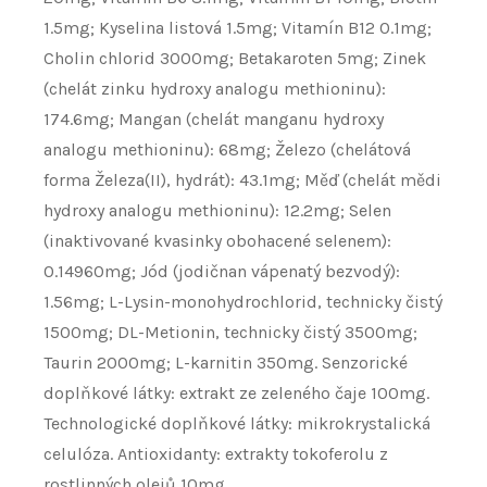
1.5mg; Kyselina listová 1.5mg; Vitamín B12 0.1mg;
Cholin chlorid 3000mg; Betakaroten 5mg; Zinek
(chelát zinku hydroxy analogu methioninu):
174.6mg; Mangan (chelát manganu hydroxy
analogu methioninu): 68mg; Železo (chelátová
forma Železa(II), hydrát): 43.1mg; Měď (chelát mědi
hydroxy analogu methioninu): 12.2mg; Selen
(inaktivované kvasinky obohacené selenem):
0.14960mg; Jód (jodičnan vápenatý bezvodý):
1.56mg; L-Lysin-monohydrochlorid, technicky čistý
1500mg; DL-Metionin, technicky čistý 3500mg;
Taurin 2000mg; L-karnitin 350mg. Senzorické
doplňkové látky: extrakt ze zeleného čaje 100mg.
Technologické doplňkové látky: mikrokrystalická
celulóza. Antioxidanty: extrakty tokoferolu z
rostlinných olejů 10mg.