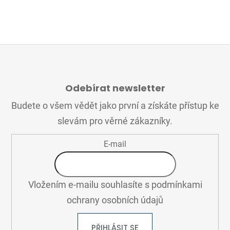
Z
Á
Odebírat newsletter
P
A
Budete o všem vědět jako první a získáte přístup ke
T
slevám pro věrné zákazníky.
Í
E-mail
Vložením e-mailu souhlasíte s
podmínkami
ochrany osobních údajů
PŘIHLÁSIT SE