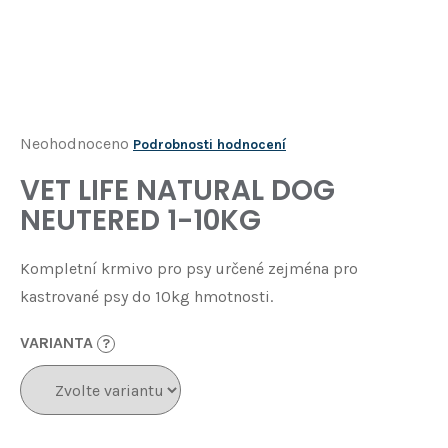
Í
T
?
HLEDAT
Průměrné
Neohodnoceno
Podrobnosti hodnocení
hodnocení
VET LIFE NATURAL DOG
D
produktu
o
NEUTERED 1-10KG
je
p
o
0,0
Kompletní krmivo pro psy určené zejména pro
r
z
u
kastrované psy do 10kg hmotnosti.
5
č
u
hvězdiček.
VARIANTA
?
j
e
m
e