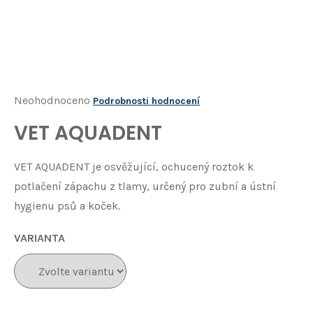
Í
T
?
HLEDAT
Průměrné
Neohodnoceno
Podrobnosti hodnocení
hodnocení
VET AQUADENT
D
produktu
o
je
p
VET AQUADENT je osvěžující, ochucený roztok k
o
0,0
potlačení zápachu z tlamy, určený pro zubní a ústní
r
z
u
hygienu psů a koček.
5
č
u
hvězdiček.
VARIANTA
j
e
m
e