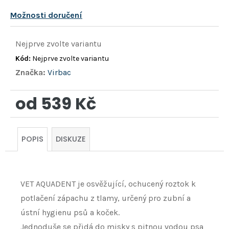
Možnosti doručení
Nejprve zvolte variantu
Kód:
Nejprve zvolte variantu
Značka:
Virbac
od
539 Kč
Měrná
cena:
POPIS
DISKUZE
VET AQUADENT je osvěžující, ochucený roztok k
potlačení zápachu z tlamy, určený pro zubní a
ústní hygienu psů a koček.
Jednoduše se přidá do misky s pitnou vodou psa