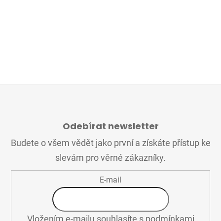
Z
Á
Odebírat newsletter
P
A
Budete o všem vědět jako první a získáte přístup ke
T
slevám pro věrné zákazníky.
Í
E-mail
Vložením e-mailu souhlasíte s
podmínkami