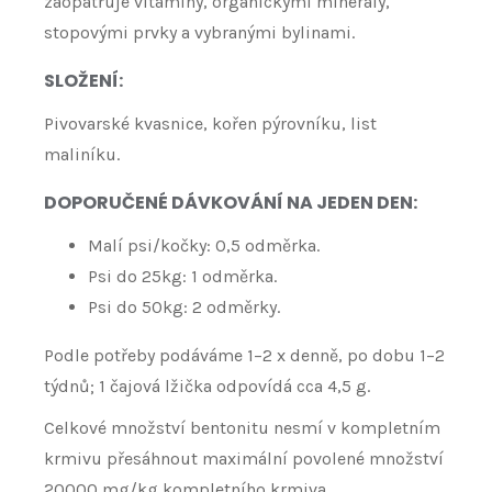
zaopatřuje vitamíny, organickými minerály,
stopovými prvky a vybranými bylinami.
SLOŽENÍ:
Pivovarské kvasnice, kořen pýrovníku, list
maliníku.
DOPORUČENÉ DÁVKOVÁNÍ NA JEDEN DEN:
Malí psi/kočky: 0,5 odměrka.
Psi do 25kg: 1 odměrka.
Psi do 50kg: 2 odměrky.
Podle potřeby podáváme 1–2 x denně, po dobu 1–2
týdnů; 1 čajová lžička odpovídá cca 4,5 g.
Celkové množství bentonitu nesmí v kompletním
krmivu přesáhnout maximální povolené množství
20000 mg/kg kompletního krmiva.