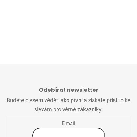
Z
Á
Odebírat newsletter
P
A
Budete o všem vědět jako první a získáte přístup ke
T
slevám pro věrné zákazníky.
Í
E-mail