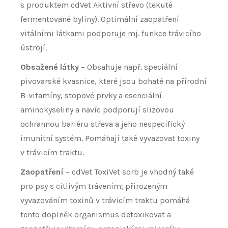
s produktem cdVet Aktivní střevo (tekuté
fermentované byliny). Optimální zaopatření
vitálními látkami podporuje mj. funkce trávicího
ústrojí.
Obsažené látky
–
Obsahuje např. speciální
pivovarské kvasnice, které jsou bohaté na přírodní
B-vitamíny, stopové prvky a esenciální
aminokyseliny a navíc podporují slizovou
ochrannou bariéru střeva a jeho nespecifický
imunitní systém. Pomáhají také vyvazovat toxiny
v trávicím traktu.
Zaopatření
– cdVet ToxiVet sorb je vhodný také
pro psy s citlivým trávením; přirozeným
vyvazováním toxinů v trávicím traktu pomáhá
tento doplněk organismus detoxikovat a