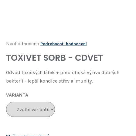
Í
T
?
HLEDAT
Průměrné
Neohodnoceno
Podrobnosti hodnocení
hodnocení
TOXIVET SORB - CDVET
D
produktu
o
je
p
Odvod toxických látek + prebiotická výživa dobrých
o
0,0
bakterií - lepší kondice střev a imunity.
r
z
u
5
VARIANTA
č
u
hvězdiček.
j
e
m
e