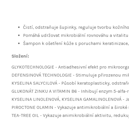
Čistí, odstraňuje šupinky, reguluje tvorbu kožníh
Pomáhá udržovat mikrobiální rovnováhu a vitalitu
Šampon k ošetření kůže s poruchami keratinizace,
Složení:
GLYKOTECHNOLOGIE - Antiadhesivní efekt pro mikroorg
DEFENSINOVÁ TECHNOLOGIE - Stimuluje přirozenou mik
KYSELINA SALYCILOVÁ - Působí keratoplasticky, odstraň
GLUKONÁT ZINKU A VITAMIN B6 - Inhibují enzym 5-alfa-
KYSELINA LINOLENOVÁ, KYSELINA GAMALINOLENOVÁ - Jako
PIROCTONE OLAMIN - Vykazuje antimikrobiální a široké 
TEA-TREE OIL - Vykazuje animikrobiální aktivitu, reduk