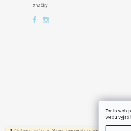
značky.
Tento web p
webu vyjadř
🏝️ Dáváme si letní pauzu. Připravujeme pro vás novinky a na podzim se na