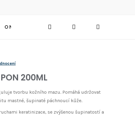
Hledat
Přihlášení
Nákupní
O NÁS
BLOG
HLEDAT
košík
odnocení
MPON 200ML
eguluje tvorbu kožního mazu. Pomáhá udržovat
litu mastné, šupinaté páchnoucí kůže.
uchami keratinizace, se zvýšenou šupinatostí a