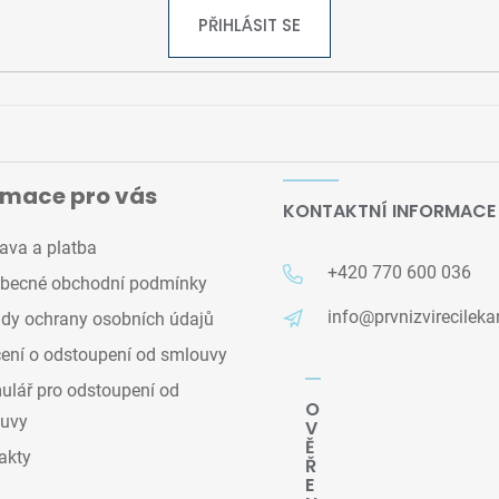
PŘIHLÁSIT SE
rmace pro vás
KONTAKTNÍ INFORMACE
ava a platba
+420 770 600 036
becné obchodní podmínky
info@prvnizvirecileka
dy ochrany osobních údajů
ení o odstoupení od smlouvy
lář pro odstoupení od
O
uvy
V
Ě
akty
Ř
E