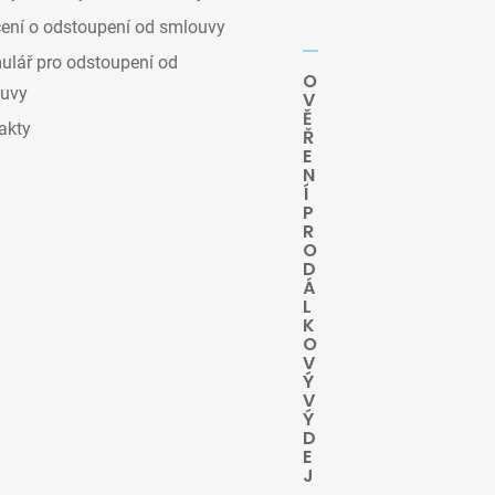
ení o odstoupení od smlouvy
lář pro odstoupení od
O
uvy
V
Ě
akty
Ř
E
N
Í
P
R
O
D
Á
L
K
O
V
Ý
V
Ý
D
E
J