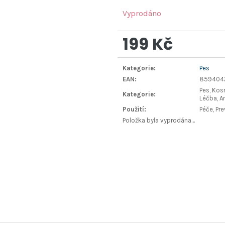
Vyprodáno
199 Kč
Měrná
Kategorie
:
Pes
cena:
EAN
:
859404
Pes, Kosm
Kategorie
:
Léčba, A
Použití
:
Péče, Pr
Položka byla vyprodána…