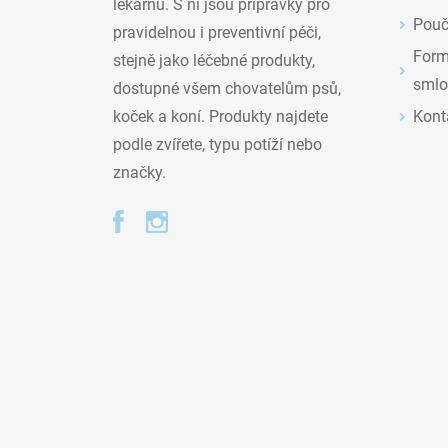
lékárnu. S ní jsou přípravky pro
Pouč
pravidelnou i preventivní péči,
Formu
stejně jako léčebné produkty,
smlo
dostupné všem chovatelům psů,
Kont
koček a koní. Produkty najdete
podle zvířete, typu potíží nebo
značky.