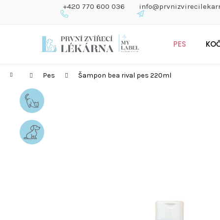
K
+420 770 600 036
info@prvnizvirecilekar
O
Š
Zpět
Zpět
Přejít
Í
do
do
PES
KO
na
K
obchodu
obchodu
obsah
Domů
Pes
Šampon bea rival pes 220ml