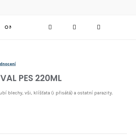
Hledat
Přihlášení
Nákupní
O NÁS
BLOG
HLEDAT
košík
odnocení
VAL PES 220ML
 blechy, vši, klíšťata (i přisátá) a ostatní parazity.