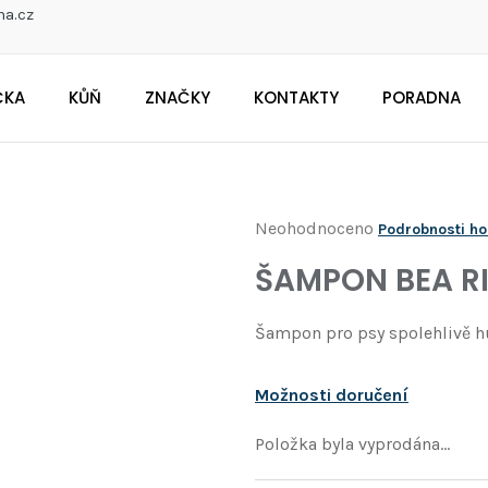
na.cz
ČKA
KŮŇ
ZNAČKY
KONTAKTY
PORADNA
CO POTŘEBUJETE NAJÍT?
Průměrné
Neohodnoceno
Podrobnosti h
Doporučujeme
hodnocení
ŠAMPON BEA RI
produktu
je
Šampon pro psy spolehlivě hubí
0,0
z
Možnosti doručení
5
hvězdiček.
Položka byla vyprodána…