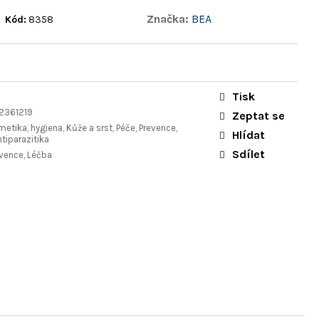
Značka:
BEA
Kód:
8358
Tisk
2361219
Zeptat se
etika, hygiena, Kůže a srst, Péče, Prevence,
Hlídat
ntiparazitika
Sdílet
evence, Léčba