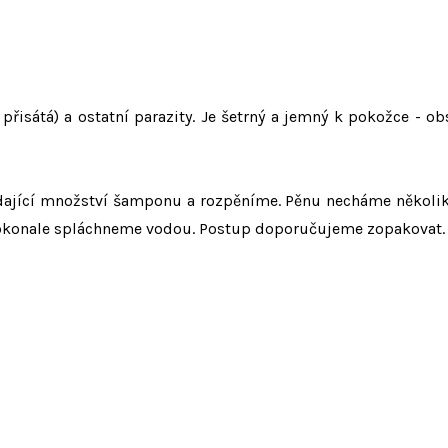
 přisátá) a ostatní parazity. Je šetrný a jemný k pokožce - ob
ající množství šamponu a rozpěníme. Pěnu necháme několik
. Dokonale spláchneme vodou. Postup doporučujeme zopakovat