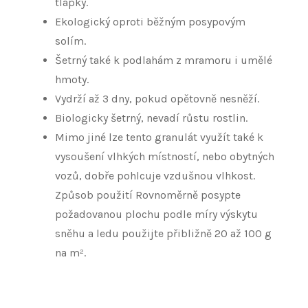
tlapky.
Ekologický oproti běžným posypovým
solím.
Šetrný také k podlahám z mramoru i umělé
hmoty.
Vydrží až 3 dny, pokud opětovně nesněží.
Biologicky šetrný, nevadí růstu rostlin.
Mimo jiné lze tento granulát využít také k
vysoušení vlhkých místností, nebo obytných
vozů, dobře pohlcuje vzdušnou vlhkost.
Způsob použití Rovnoměrně posypte
požadovanou plochu podle míry výskytu
sněhu a ledu použijte přibližně 20 až 100 g
na m².