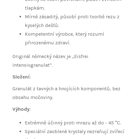
tlapkám.
Mírně zásaditý, působí proti tvorbě rezu z
kyselých dešťů.
Kompetentní výrobce, který rozumí
přirozenému zdraví.
Originál německý název je „Eisfrei
Intensivgranulat“.
Složení
:
Granulát z tavných a hnojících komponentů, bez
obsahu močoviny.
Výhody
:
Extrémně účinný proti mrazu až do - 45 °C.
Speciální zaoblené krystaly nezraňují zvířecí