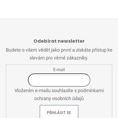
Z
Á
Odebírat newsletter
P
A
Budete o všem vědět jako první a získáte přístup ke
T
slevám pro věrné zákazníky.
Í
E-mail
Vložením e-mailu souhlasíte s
podmínkami
ochrany osobních údajů
PŘIHLÁSIT SE