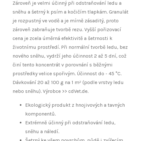
Zároveň je velmi účinný při odstraňování ledu a
sněhu a šetrný k psím a kočičím tlapkám. Granulát
je rozpustný ve vodě a je mírně zásaditý, proto
zároveň zabraňuje tvorbě rezu. Vyšší pořizovací
cena je zcela úměrná efektivitě a šetrnosti k
životnímu prostředí. Při normální tvorbě ledu, bez
nového sněhu, vydrží jeho účinnost 2 až 5 dní, což
činí tento koncentrát v porovnání s běžnými
prostředky velice spořivým. Účinnost do - 45 °C.
Dávkování 20 až 100 g na 1 m² (podle vrstvy ledu
nebo sněhu). Výrobce >> cdVet.de.
Ekologický produkt z hnojivových a tavných
komponentů.
Extrémně účinný při odstraňování ledu,
sněhu a náledí.
Šetrný ke všem povrchům, půdě i zvířecím