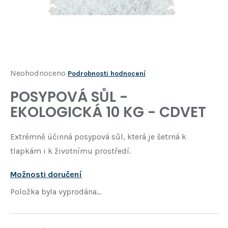
Í
T
?
HLEDAT
Průměrné
Neohodnoceno
Podrobnosti hodnocení
hodnocení
POSYPOVÁ SŮL -
D
produktu
o
EKOLOGICKÁ 10 KG - CDVET
je
p
o
0,0
Extrémně účinná posypová sůl, která je šetrná k
r
z
u
tlapkám i k životnímu prostředí.
5
č
u
hvězdiček.
Možnosti doručení
j
Položka byla vyprodána…
e
m
e