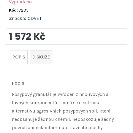
Vyprodáno
Kód:
7205
Značka:
CDVET
1 572 Kč
Měrná
cena:
POPIS
DISKUZE
Popis
:
Posypový granulát je vyroben z hnojivových a
tavných komponentů. Jedná se o šetrnou
alternativu agresivních posypových solí, která
neobsahuje žádnou chemii, nepoškozuje žádný
povrch ani nekontaminuje travnaté plochy.