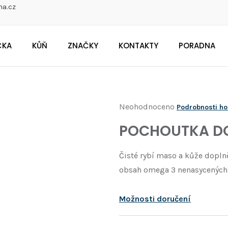
na.cz
ČKA
KŮŇ
ZNAČKY
KONTAKTY
PORADNA
CO POTŘEBUJETE NAJÍT?
Průměrné
Neohodnoceno
Podrobnosti h
Doporučujeme
hodnocení
POCHOUTKA DO
produktu
je
Čisté rybí maso a kůže doplně
0,0
obsah omega 3 nenasycených m
z
5
Možnosti doručení
hvězdiček.