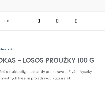
Hledat
Přihlášení
Nákupní
O NÁS
BLOG
HLEDAT
košík
odnocení
KAS - LOSOS PROUŽKY 100 G
né o fruktooligosacharidy pro zdravé zažívání. Vysoký
astných kyselin pro zdravou kůži a srst.