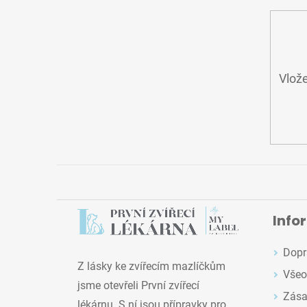
Vlože
Info
Dopr
Z lásky ke zvířecím mazlíčkům
Všeo
jsme otevřeli První zvířecí
Zása
lékárnu. S ní jsou přípravky pro