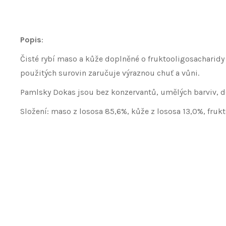
Popis
:
Čisté rybí maso a kůže doplněné o fruktooligosacharidy
použitých surovin zaručuje výraznou chuť a vůni.
Pamlsky Dokas jsou bez konzervantů, umělých barviv, do
Složení: maso z lososa 85,6%, kůže z lososa 13,0%, fruk