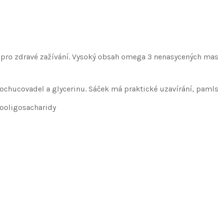
 pro zdravé zažívání. Vysoký obsah omega 3 nenasycených mastn
chucovadel a glycerinu. Sáček má praktické uzavírání, pamlsk
tooligosacharidy