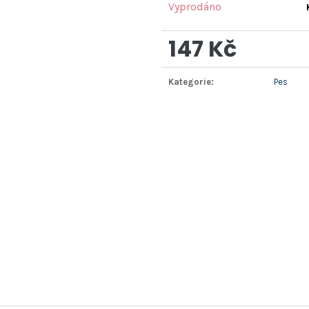
Vyprodáno
147 Kč
Měrná
Kategorie
:
Pes
cena: