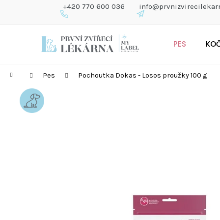
K
+420 770 600 036
info@prvnizvirecilekar
O
Š
Zpět
Zpět
Přejít
Í
do
do
PES
KO
na
K
obchodu
obchodu
obsah
Domů
Pes
Pochoutka Dokas - Losos proužky 100 g