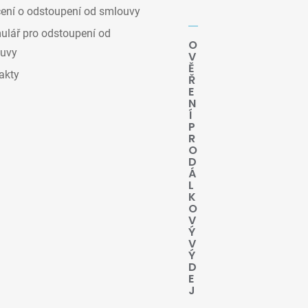
ení o odstoupení od smlouvy
lář pro odstoupení od
O
uvy
V
Ě
akty
Ř
E
N
Í
P
R
O
D
Á
L
K
O
V
Ý
V
Ý
D
E
J