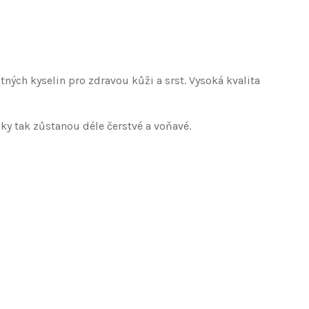
ých kyselin pro zdravou kůži a srst. Vysoká kvalita
y tak zůstanou déle čerstvé a voňavé.