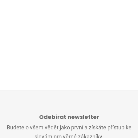
Z
Á
Odebírat newsletter
P
A
Budete o všem vědět jako první a získáte přístup ke
T
slevám pro věrné zákazníky.