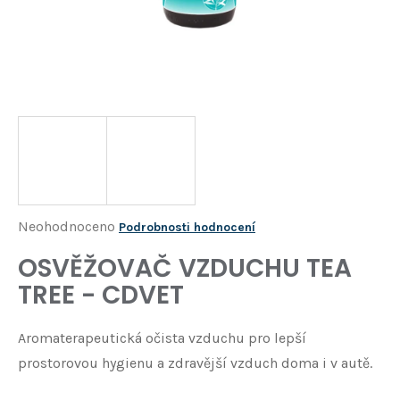
Í
T
?
HLEDAT
D
o
p
o
Průměrné
Neohodnoceno
Podrobnosti hodnocení
r
hodnocení
OSVĚŽOVAČ VZDUCHU TEA
u
produktu
č
TREE - CDVET
je
u
j
0,0
Aromaterapeutická očista vzduchu pro lepší
e
z
m
prostorovou hygienu a zdravější vzduch doma i v autě.
5
e