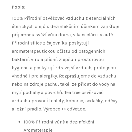
Popis
:
100% Přírodní osvěžovač vzduchu z esenciálních
éterických olejů s dezinfekčním účinkem zajišťuje
příjemnou svěží vůni doma, v kanceláři i v autě.
Přírodní silice z čajovníku poskytují
aromaterapeutickou očistu od patogenních
bakterií, virů a plísní, zlepšují prostorovou
hygienu a poskytují zdravější vzduch, proto jsou
vhodné i pro alergiky. Rozprašujeme do vzduchu
nebo na zdroje pachu, také lze přidat do vody na
mytí podlahy a povrchů. Tea tree osvěžovač
vzduchu provoní toalety, koberce, sedačky, oděvy
a ložní prádlo. Výrobce >> cdVet.de.
100% Přírodní vůně a dezinfekční
Aromaterapie.