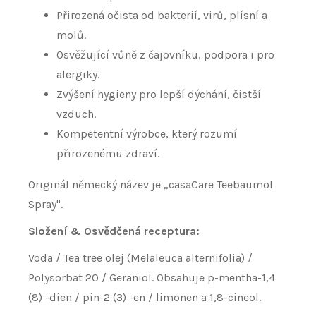
Přirozená očista od bakterií, virů, plísní a
molů.
Osvěžující vůně z čajovníku, podpora i pro
alergiky.
Zvýšení hygieny pro lepší dýchání, čistší
vzduch.
Kompetentní výrobce, který rozumí
přirozenému zdraví.
Originál německý název je „casaCare Teebaumöl
Spray".
Složení & Osvědčená receptura:
Voda / Tea tree olej (Melaleuca alternifolia) /
Polysorbat 20 / Geraniol. Obsahuje p-mentha-1,4
(8) -dien / pin-2 (3) -en / limonen a 1,8-cineol.