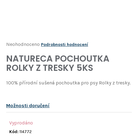
Í
T
?
HLEDAT
Průměrné
Neohodnoceno
Podrobnosti hodnocení
hodnocení
NATURECA POCHOUTKA
D
produktu
o
ROLKY Z TRESKY 5KS
je
p
o
0,0
100% přírodní sušená pochoutka pro psy Rolky z tresky.
r
z
u
5
č
u
hvězdiček.
Možnosti doručení
j
e
Vyprodáno
m
e
Kód:
114772