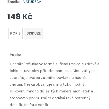
Značka:
NATURECA
148 Kč
Měrná
cena:
POPIS
DISKUZE
Popis
:
Dentální tyčinka ve formě sušené tresky je zdravá a
lehko stravitelný přírodní pamlsek. Čistí zuby psa,
zabraňuje tvorbě zubního povlaku a hodně
chutná. Treska obsahuje málo tuku, hodně
bílkovin, mnoho důležitých minerálních látek a
stopových prvků. Psům dodává také potřebný
draslík, fosfor a sodík.