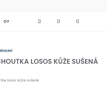
Hledat
Přihlášení
Nákupní
O NÁS
BLOG
HLEDAT
košík
odnocení
HOUTKA LOSOS KŮŽE SUŠENÁ
tka losos kůže sušená