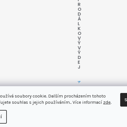
R
O
D
Á
L
K
O
V
Ý
V
Ý
D
E
J
oužívá soubory cookie. Dalším procházením tohoto
S
ujete souhlas s jejich používáním.. Více informací
zde
.
 vás
í