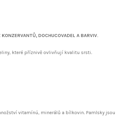
Z KONZERVANTŮ, DOCHUCOVADEL A BARVIV
.
ny, které příznivě ovlivňují kvalitu srsti.
ožství vitamínú, minerálů a bílkovin. Pamlsky jsou