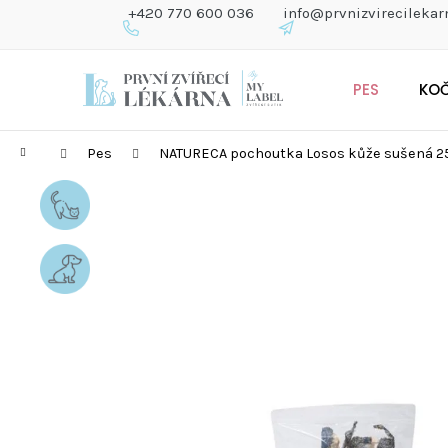
K
+420 770 600 036
info@prvnizvirecilekar
O
Š
Zpět
Zpět
Přejít
Í
do
do
PES
KO
na
K
obchodu
obchodu
obsah
Domů
Pes
NATURECA pochoutka Losos kůže sušená 2