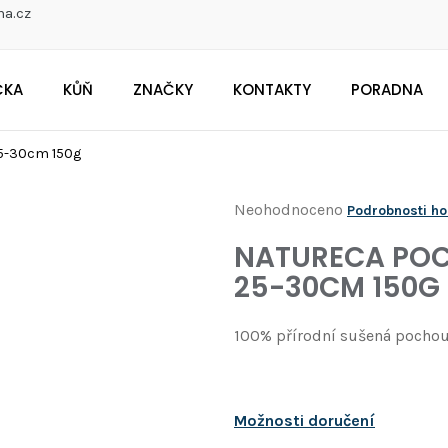
na.cz
ČKA
KŮŇ
ZNAČKY
KONTAKTY
PORADNA
CO POTŘEBUJETE NAJÍT?
5-30cm 150g
Průměrné
Neohodnoceno
Podrobnosti h
Doporučujeme
hodnocení
NATURECA POC
produktu
25-30CM 150G
je
0,0
100% přírodní sušená pochou
z
5
hvězdiček.
Možnosti doručení