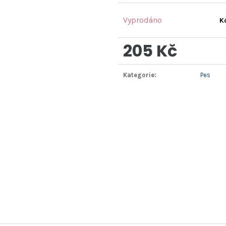
Vyprodáno
K
205 Kč
Měrná
Kategorie
:
Pes
cena: