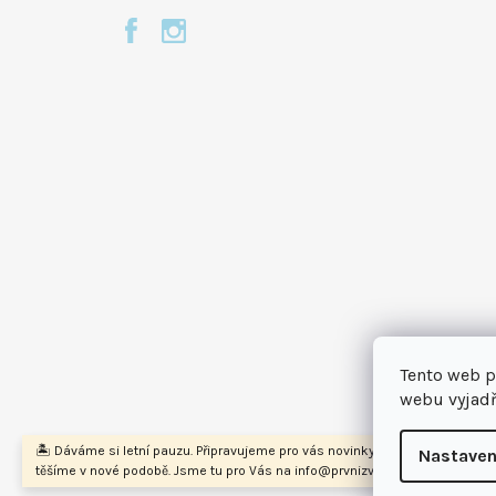
Tento web p
webu vyjadř
🏝️ Dáváme si letní pauzu. Připravujeme pro vás novinky a na podzim se na
Nastaven
těšíme v nové podobě. Jsme tu pro Vás na info@prvnizvirecilekarna.cz 🩵