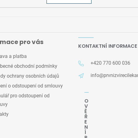
rmace pro vás
KONTAKTNÍ INFORMACE
ava a platba
+420 770 600 036
becné obchodní podmínky
info@prvnizvirecileka
dy ochrany osobních údajů
ení o odstoupení od smlouvy
lář pro odstoupení od
O
uvy
V
Ě
akty
Ř
E
N
Í
P