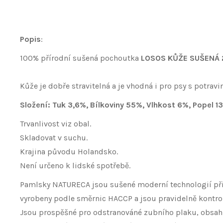
Popis
:
100% přírodní sušená pochoutka
LOSOS KŮŽE SUŠENÁ 
Kůže je dobře stravitelná a je vhodná i pro psy s potrav
Složení:
Tuk 3,6%, Bílkoviny 55%, Vlhkost 6%, Popel 1
Trvanlivost viz obal.
Skladovat v suchu.
Krajina původu Holandsko.
Není určeno k lidské spotřebě.
Pamlsky NATURECA jsou sušené moderní technologií při 
vyrobeny podle směrnic HACCP a jsou pravidelně kontr
Jsou prospěšné pro odstranováné zubního plaku, obsahují