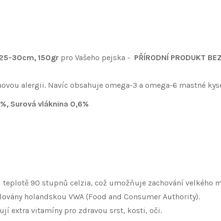
25-30cm, 150gr
pro Vašeho pejska -
PŘÍRODNÍ PRODUKT BE
inovou alergii. Navíc obsahuje omega-3 a omega-6 mastné kyseli
3%, Surová vláknina 0,6%
teplotě 90 stupnů celzia, což umožňuje zachování velkého mn
olovány holandskou VWA (Food and Consumer Authority).
 extra vitamíny pro zdravou srst, kosti, oči.