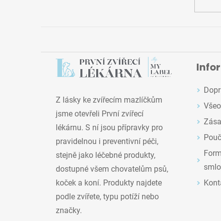
Info
Dopr
Z lásky ke zvířecím mazlíčkům
Všeo
jsme otevřeli První zvířecí
Zása
lékárnu. S ní jsou přípravky pro
Pouč
pravidelnou i preventivní péči,
Formu
stejně jako léčebné produkty,
smlo
dostupné všem chovatelům psů,
Kont
koček a koní. Produkty najdete
podle zvířete, typu potíží nebo
značky.