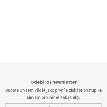
Z
Á
Odebírat newsletter
P
A
Budete o všem vědět jako první a získáte přístup ke
T
slevám pro věrné zákazníky.
Í