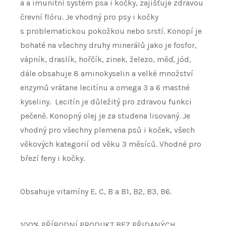
a a imunitní systém psa i kočky, zajišťuje zdravou
črevní flóru. Je vhodný pro psy i kočky
s problematickou pokožkou nebo srstí. Konopí je
bohaté na všechny druhy minerálů jako je fosfor,
vápník, draslík, hořčík, zinek, železo, měď, jód,
dále obsahuje 8 aminokyselin a velké množství
enzymů vrátane lecitínu a omega 3 a 6 mastné
kyseliny. Lecitín je důležitý pro zdravou funkci
pečeně. Konopný olej je za studena lisovaný. Je
vhodný pro všechny plemena psů i koček, všech
věkových kategorií od věku 3 měsíců. Vhodné pro
březí feny i kočky.
Obsahuje vitamíny E, C, B a B1, B2, B3, B6.
100% PŘÍRODNÍ PRODUKT BEZ PŘIDANÝCH