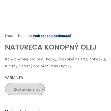
Í
T
?
HLEDAT
Průměrné
Neohodnoceno
Podrobnosti hodnocení
hodnocení
NATURECA KONOPNÝ OLEJ
D
produktu
o
je
p
Konopný olej pro psy i kočky, prospívá na srst, pokožku,
o
0,0
klouby, vhodný pro březí feny i kočky.
r
z
u
5
VARIANTA
č
u
hvězdiček.
j
e
m
e