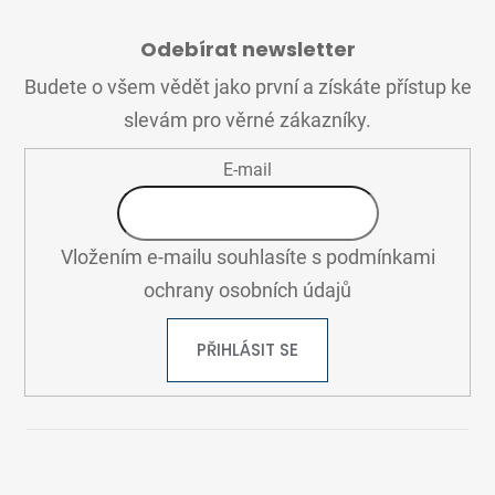
Z
Á
Odebírat newsletter
P
A
Budete o všem vědět jako první a získáte přístup ke
T
slevám pro věrné zákazníky.
Í
E-mail
Vložením e-mailu souhlasíte s
podmínkami
ochrany osobních údajů
PŘIHLÁSIT SE