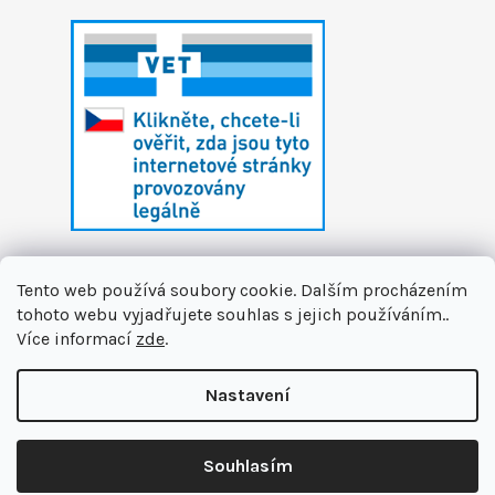
Tento web používá soubory cookie. Dalším procházením
tohoto webu vyjadřujete souhlas s jejich používáním..
Více informací
zde
.
Vytvořil Shoptet
Nastavení
Copyright 2026
První zvířecí lékárna
. Všechna
🏝️ Dáváme si letní pauzu. Připravujeme pro vás novinky a na
práva vyhrazena.
Upravit nastavení cookies
podzim se na vás těšíme v nové podobě. Jsme tu pro Vás na
Souhlasím
info@prvnizvirecilekarna.cz 🩵