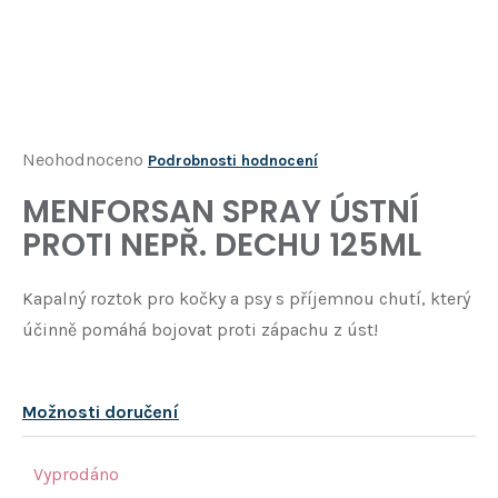
Í
T
?
HLEDAT
Průměrné
Neohodnoceno
Podrobnosti hodnocení
hodnocení
MENFORSAN SPRAY ÚSTNÍ
D
produktu
o
PROTI NEPŘ. DECHU 125ML
je
p
o
0,0
Kapalný roztok pro kočky a psy s příjemnou chutí, který
r
z
u
účinně pomáhá bojovat proti zápachu z úst!
5
č
u
hvězdiček.
j
Možnosti doručení
e
m
e
Vyprodáno