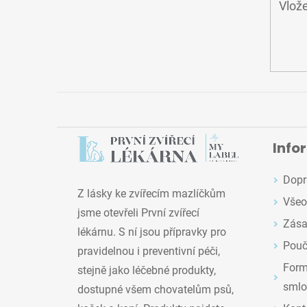
Vlože
Info
Dopr
Z lásky ke zvířecím mazlíčkům
Všeo
jsme otevřeli První zvířecí
Zása
lékárnu. S ní jsou přípravky pro
Pouč
pravidelnou i preventivní péči,
Formu
stejně jako léčebné produkty,
smlo
dostupné všem chovatelům psů,