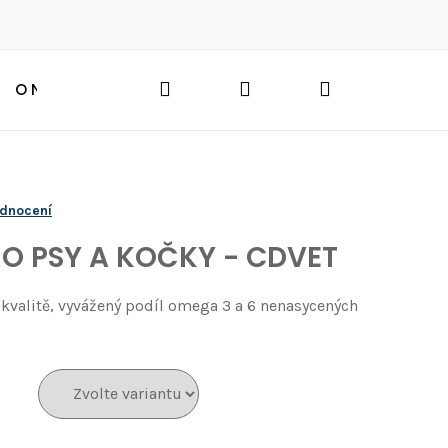
Hledat
Přihlášení
Nákupní
O NÁS
BLOG
HLEDAT
košík
odnocení
O PSY A KOČKY - CDVET
kvalitě, vyvážený podíl omega 3 a 6 nenasycených