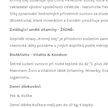
Krmný olej obsahuje tyto ČISTĚ PŘÍRODNÍ složky 100% Kv
zakladatel výrobní společnosti cdVet.de - Natürliche Tier
Díky zpracování hodnotných přírodních surovin za studen
(BioAktivita), která minerálům a živinám umožňuje pr
Zatěžující umělé vitamíny - ŽÁDNÉ:
Doplněk stravy „Krmný olej" je přírodním složením zamě
chemické látky poznáme u jiných doplňků podle měrných 
BioAktivita - Vitalita & Kondice:
Šetrné sušení surovin při nízké teplotě do 42 °C plus 
Maximem Živin a Vitálních látek (Vitamíny, Minerály, En
organismu.
Denní dávkování:
Pes & Kočka
Denní dávka Kočka a malý pes do 10 kg 4 kapky