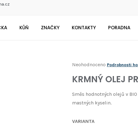
na.cz
ČKA
KŮŇ
ZNAČKY
KONTAKTY
PORADNA
CO POTŘEBUJETE NAJÍT?
Průměrné
Neohodnoceno
Podrobnosti h
Doporučujeme
hodnocení
KRMNÝ OLEJ PR
produktu
je
Směs hodnotných olejů v BIO 
0,0
mastných kyselin.
z
5
VARIANTA
hvězdiček.