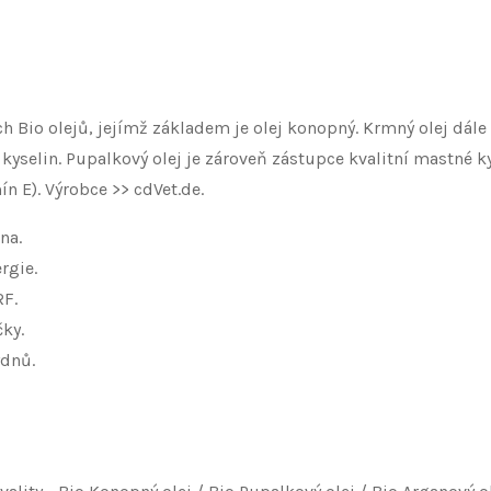
ch Bio olejů, jejímž základem je olej konopný. Krmný olej dále
lin. Pupalkový olej je zároveň zástupce kvalitní mastné kys
n E). Výrobce >> cdVet.de.
a. ​
ie.​ ​
.​ ​
y.​ ​
ýdnů.