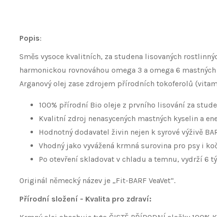
Popis
:
Směs vysoce kvalitních, za studena lisovaných rostlinný
harmonickou rovnováhou omega 3 a omega 6 mastných kyse
Arganový olej zase zdrojem přírodních tokoferolů (vitamí
100% přírodní Bio oleje z prvního lisování za studen
Kvalitní zdroj nenasycených mastných kyselin a energ
Hodnotný dodavatel živin nejen k syrové výživě BARF
Vhodný jako vyvážená krmná surovina pro psy i kočk
Po otevření skladovat v chladu a temnu, vydrží 6 t
Originál německý název je „Fit-BARF VeaVet“.
Přírodní složení - Kvalita pro zdraví: