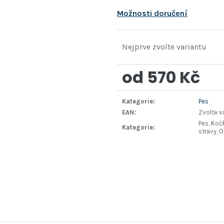
Možnosti doručení
Nejprve zvolte variantu
od
570 Kč
Měrná
Kategorie
:
Pes
cena:
EAN
:
Zvolte v
Pes, Koč
Kategorie
:
stravy, O