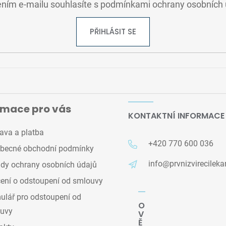
ním e-mailu souhlasíte s
podmínkami ochrany osobních 
PŘIHLÁSIT SE
rmace pro vás
KONTAKTNÍ INFORMACE
ava a platba
+420 770 600 036
becné obchodní podmínky
info@prvnizvirecileka
dy ochrany osobních údajů
ení o odstoupení od smlouvy
lář pro odstoupení od
O
uvy
V
Ě