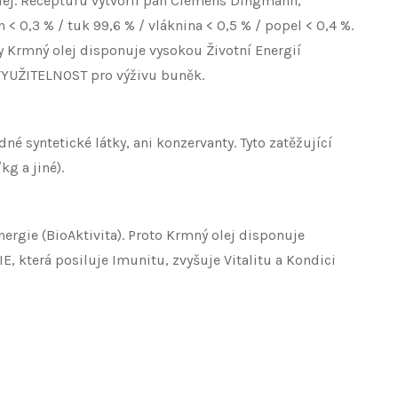
olej. Recepturu vytvořil pan Clemens Dingmann,
 < 0,3 % / tuk 99,6 % / vláknina < 0,5 % / popel < 0,4 %.
y Krmný olej disponuje vysokou Životní Energií
VYUŽITELNOST pro výživu buněk.
syntetické látky, ani konzervanty. Tyto zatěžující
g a jiné).
rgie (BioAktivita). Proto Krmný olej disponuje
, která posiluje Imunitu, zvyšuje Vitalitu a Kondici