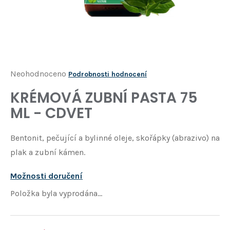
Í
T
?
HLEDAT
Průměrné
Neohodnoceno
Podrobnosti hodnocení
hodnocení
KRÉMOVÁ ZUBNÍ PASTA 75
D
produktu
o
ML - CDVET
je
p
o
0,0
Bentonit, pečující a bylinné oleje, skořápky (abrazivo) na
r
z
u
plak a zubní kámen.
5
č
u
hvězdiček.
Možnosti doručení
j
Položka byla vyprodána…
e
m
e