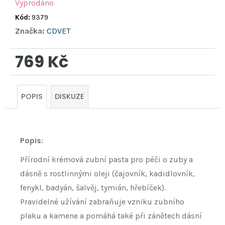
Vyprodáno
Kód:
9379
Značka:
CDVET
769 Kč
Měrná
cena:
POPIS
DISKUZE
Popis
:
Přírodní krémová zubní pasta pro péči o zuby a
dásně s rostlinnými oleji (čajovník, kadidlovník,
fenykl, badyán, šalvěj, tymián, hřebíček).
Pravidelné užívání zabraňuje vzniku zubního
plaku a kamene a pomáhá také při zánětech dásní