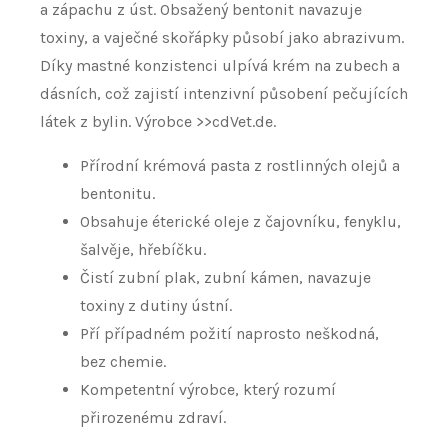
a zápachu z úst. Obsažený bentonit navazuje
toxiny, a vaječné skořápky působí jako abrazivum.
Díky mastné konzistenci ulpívá krém na zubech a
dásních, což zajistí intenzivní působení pečujících
látek z bylin. Výrobce >>cdVet.de.
Přírodní krémová pasta z rostlinných olejů a
bentonitu.
Obsahuje éterické oleje z čajovníku, fenyklu,
šalvěje, hřebíčku.
Čistí zubní plak, zubní kámen, navazuje
toxiny z dutiny ústní.
Pří případném požití naprosto neškodná,
bez chemie.
Kompetentní výrobce, který rozumí
přirozenému zdraví.