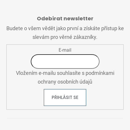
Z
Á
Odebírat newsletter
P
A
Budete o všem vědět jako první a získáte přístup ke
T
slevám pro věrné zákazníky.
Í
E-mail
Vložením e-mailu souhlasíte s
podmínkami
ochrany osobních údajů
PŘIHLÁSIT SE