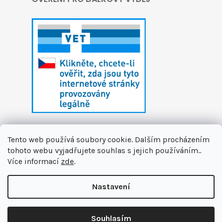
Tento web používá soubory cookie. Dalším procházením
tohoto webu vyjadřujete souhlas s jejich používáním..
Více informací
zde
.
Vytvořil Shoptet
Nastavení
Copyright 2026
První zvířecí lékárna
. Všechna
🏝️ Dáváme si letní pauzu. Připravujeme pro vás novinky a na
práva vyhrazena.
Upravit nastavení cookies
podzim se na vás těšíme v nové podobě. Jsme tu pro Vás na
Souhlasím