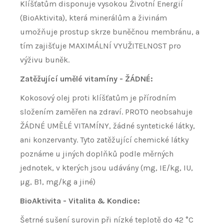
Klíšťatům disponuje vysokou Životní Energií
(BioAktivita), která minerálům a živinám
umožňuje prostup skrze buněčnou membránu, a
tím zajišťuje MAXIMÁLNÍ VYUŽITELNOST pro
výživu buněk.
Zatěžující umělé vitamíny - ŽÁDNÉ:
Kokosový olej proti klíšťatům je přírodním
složením zaměřen na zdraví. PROTO neobsahuje
ŽÁDNÉ UMĚLÉ VITAMÍNY, žádné syntetické látky,
ani konzervanty. Tyto zatěžující chemické látky
poznáme u jiných doplňků podle měrných
jednotek, v kterých jsou udávány (mg, IE/kg, IU,
µg, B1, mg/kg a jiné)
BioAktivita - Vitalita & Kondice:
Šetrné sušení surovin při nízké teplotě do 42 °C