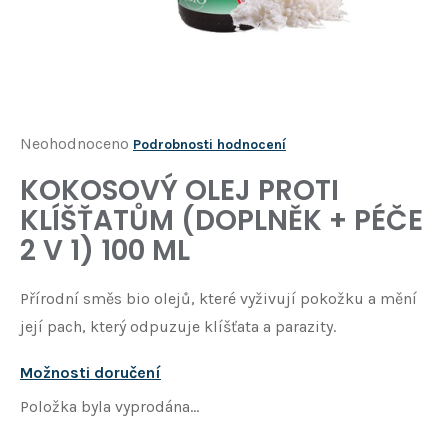
Í
T
?
HLEDAT
Průměrné
Neohodnoceno
Podrobnosti hodnocení
hodnocení
KOKOSOVÝ OLEJ PROTI
D
produktu
o
KLÍŠŤATŮM (DOPLNĚK + PÉČE
je
p
2 V 1) 100 ML
o
0,0
r
z
u
Přírodní směs bio olejů, které vyživují pokožku a mění
5
č
její pach, který odpuzuje klíšťata a parazity.
u
hvězdiček.
j
Možnosti doručení
e
m
Položka byla vyprodána…
e