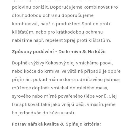
polovinu ponížit. Doporučujeme kombinovat Pro
dlouhodobou ochranu doporučujeme
kombinovat, např. s produktem Spot on proti
klíšťatům, nebo pro krátkodobou ochranu
nabízíme např. repelent Sprej proti klíšťatům.
Způsoby podávání - Do krmiva & Na kůži:
Doplněk výživy Kokosový olej vmícháme psovi,
nebo kočce do krmiva. Ve většině případů je dobře
přijímán, pokud máme doma odmítavého jedince
můžeme doplněk vmíchat do mletého masa,
syrového nebo mírně povařeného (lépe voní). Olej
lze aplikovat také jako vnější péči, vmasírujeme
ho jednoduše do kůže a srsti.
Potravinářská kvalita & Splňuje kritéria: