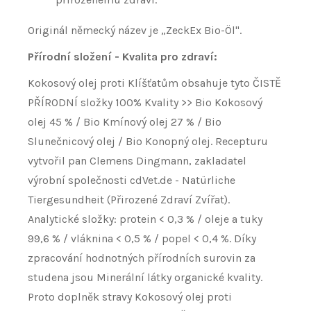
Originál německý název je „ZeckEx Bio-Öl".
Přírodní složení - Kvalita pro zdraví:
Kokosový olej proti Klíšťatům obsahuje tyto ČISTĚ
PŘÍRODNÍ složky 100% Kvality >> Bio Kokosový
olej 45 % / Bio Kmínový olej 27 % / Bio
Slunečnicový olej / Bio Konopný olej. Recepturu
vytvořil pan Clemens Dingmann, zakladatel
výrobní společnosti cdVet.de - Natürliche
Tiergesundheit (Přirozené Zdraví Zvířat).
Analytické složky: protein < 0,3 % / oleje a tuky
99,6 % / vláknina < 0,5 % / popel < 0,4 %. Díky
zpracování hodnotných přírodních surovin za
studena jsou Minerální látky organické kvality.
Proto doplněk stravy Kokosový olej proti