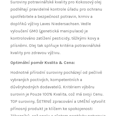
Suroviny potravinářské kvality pro Kokosový olej
podléhají pravidelné kontrole úřadu pro ochranu
spotřebitele a bezpečnost potravin, krmiv a
doplňků výživy Laves Niedersachsen. Vedle
vyloučení GMO (genetická manipulace) je
kontrolováno zatížení pesticidy, těžkými kovy a
plísněmi. Olej tak splňuje kritéria potravinářské
kvality pro zdravou výživu.
Optimální poměr Kvalita & Cena:
Hodnotné přírodní suroviny pocházejí od pečlivě
vybraných poctivých, kompetentních a
důvěryhodných dodavatelů. Kritériem výběru
surovin je Pouze 100% Kvalita, což má svoji Cenu.
TOP suroviny, ŠETRNÉ zpracování a UMĚNÍ vytvořit
přínosný produkt je klíčem ke spokojenosti
Zákazníků, což spolu s růstem poptávky potvrzuje