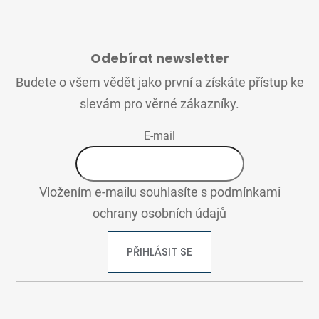
Z
Á
Odebírat newsletter
P
A
Budete o všem vědět jako první a získáte přístup ke
T
slevám pro věrné zákazníky.
Í
E-mail
Vložením e-mailu souhlasíte s
podmínkami
ochrany osobních údajů
PŘIHLÁSIT SE