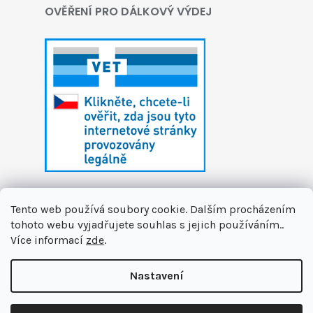
OVĚŘENÍ PRO DÁLKOVÝ VÝDEJ
Tento web používá soubory cookie. Dalším procházením
tohoto webu vyjadřujete souhlas s jejich používáním..
Více informací
zde
.
Vytvořil Shoptet
Nastavení
Copyright 2026
První zvířecí lékárna
. Všechna
🏝️ Dáváme si letní pauzu. Připravujeme pro vás novinky a na
práva vyhrazena.
Upravit nastavení cookies