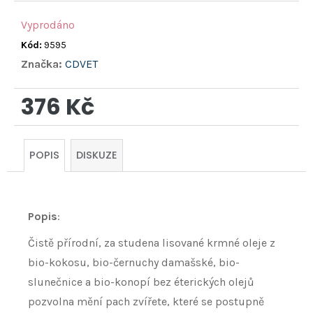
Vyprodáno
Kód:
9595
Značka:
CDVET
376 Kč
Měrná
cena:
POPIS
DISKUZE
Popis
:
Čistě přírodní, za studena lisované krmné oleje z
bio-kokosu, bio-černuchy damašské, bio-
slunečnice a bio-konopí bez éterických olejů
pozvolna mění pach zvířete, které se postupně