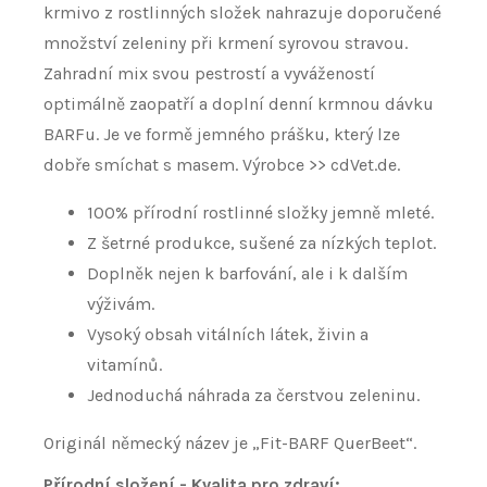
krmivo z rostlinných složek nahrazuje doporučené
množství zeleniny při krmení syrovou stravou.
Zahradní mix svou pestrostí a vyvážeností
optimálně zaopatří a doplní denní krmnou dávku
BARFu. Je ve formě jemného prášku, který lze
dobře smíchat s masem. Výrobce >> cdVet.de.
100% přírodní rostlinné složky jemně mleté.​
Z šetrné produkce, sušené za nízkých teplot.​
Doplněk nejen k barfování, ale i k dalším
výživám.​
Vysoký obsah vitálních látek, živin a
vitamínů.​
Jednoduchá náhrada za čerstvou zeleninu. ​
Originál německý název je „Fit-BARF QuerBeet“.
Přírodní složení - Kvalita pro zdraví: