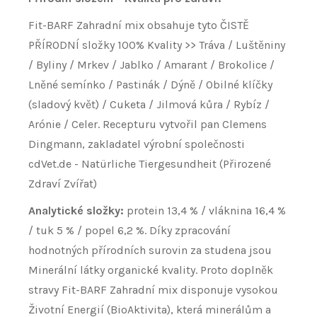
Fit-BARF Zahradní mix obsahuje tyto ČISTĚ
PŘÍRODNÍ složky 100% Kvality >> Tráva / Luštěniny
/ Byliny / Mrkev / Jablko / Amarant / Brokolice /
Lněné semínko / Pastinák / Dýně / Obilné klíčky
(sladový květ) / Cuketa / Jilmová kůra / Rybíz /
Arónie / Celer. Recepturu vytvořil pan Clemens
Dingmann, zakladatel výrobní společnosti
cdVet.de - Natürliche Tiergesundheit (Přirozené
Zdraví Zvířat)
Analytické složky:
protein 13,4 % / vláknina 16,4 %
/ tuk 5 % / popel 6,2 %. Díky zpracování
hodnotných přírodních surovin za studena jsou
Minerální látky organické kvality. Proto doplněk
stravy Fit-BARF Zahradní mix disponuje vysokou
Životní Energií (BioAktivita), která minerálům a