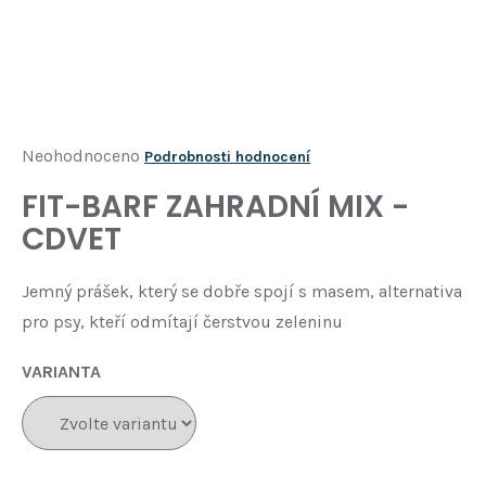
Í
T
?
HLEDAT
Průměrné
Neohodnoceno
Podrobnosti hodnocení
hodnocení
FIT-BARF ZAHRADNÍ MIX -
D
produktu
o
CDVET
je
p
o
0,0
Jemný prášek, který se dobře spojí s masem, alternativa
r
z
u
pro psy, kteří odmítají čerstvou zeleninu
5
č
u
hvězdiček.
VARIANTA
j
e
m
e