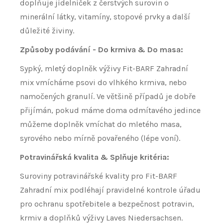
doplňuje jídelníček z čerstvých surovin o
minerální látky, vitamíny, stopové prvky a další
důležité živiny.
Způsoby podávání - Do krmiva & Do masa:
Sypký, mletý doplněk výživy Fit-BARF Zahradní
mix vmícháme psovi do vlhkého krmiva, nebo
namočených granulí. Ve většině případů je dobře
přijímán, pokud máme doma odmítavého jedince
můžeme doplněk vmíchat do mletého masa,
syrového nebo mírně povařeného (lépe voní).
Potravinářská kvalita & Splňuje kritéria:
Suroviny potravinářské kvality pro Fit-BARF
Zahradní mix podléhají pravidelné kontrole úřadu
pro ochranu spotřebitele a bezpečnost potravin,
krmiv a doplňků výživy Laves Niedersachsen.