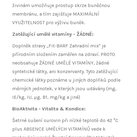
živinám umožňuje prostup skrze buněčnou
membránu, a tím zajišťuje MAXIMÁLNÍ
VYUŽITELNOST pro výživu buněk.
Zatěžující umělé vitamíny - ŽÁDNÉ:
Doplněk stravy „Fit-BARF Zahradní mix" je
přírodním složením zaměřen na zdraví. PROTO
neobsahuje ŽÁDNÉ UMĚLÉ VITAMÍNY, žádné
syntetické látky, ani konzervanty. Tyto zatěžující
chemické látky poznáme u jiných doplňků podle
měrných jednotek, v kterých jsou udávány (mg,
IE/kg, IU, µg, B1, mg/kg a jiné)
BioAktivita - Vitalita & Kondice:
Šetrné sušení surovin při nízké teplotě do 42 °C
plus ABSENCE UMĚLÝCH VITAMÍNŮ vede k