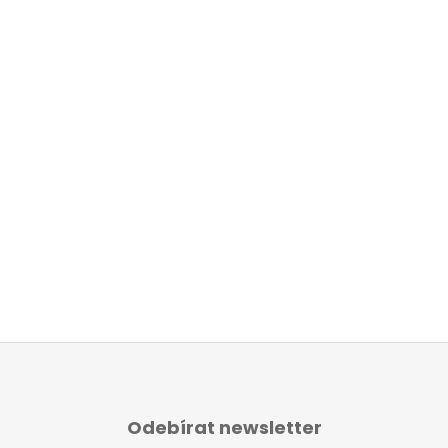
Z
Á
Odebírat newsletter
P