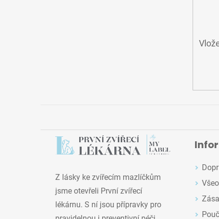
Vlože
Info
Dopr
Z lásky ke zvířecím mazlíčkům
Všeo
jsme otevřeli První zvířecí
Zása
lékárnu. S ní jsou přípravky pro
Pouč
pravidelnou i preventivní péči,