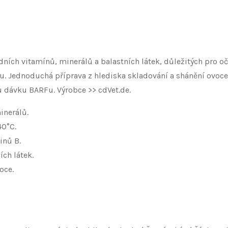
dních vitamínů, minerálů a balastních látek, důležitých pro oč
. Jednoduchá příprava z hlediska skladování a shánění ovoce 
 dávku BARFu. Výrobce >> cdVet.de.
nerálů.​
40°C.​
inů B.​
ch látek. ​
ce. ​