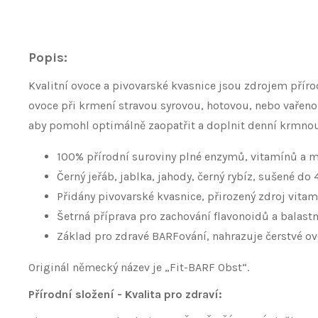
Popis:
Kvalitní ovoce a pivovarské kvasnice jsou zdrojem příro
ovoce při krmení stravou syrovou, hotovou, nebo vařenou
aby pomohl optimálně zaopatřit a doplnit denní krmnou
100% přírodní suroviny plné enzymů, vitamínů a mi
Černý jeřáb, jablka, jahody, černý rybíz, sušené do 
Přidány pivovarské kvasnice, přirozený zdroj vitam
Šetrná příprava pro zachování flavonoidů a balastní
Základ pro zdravé BARFování, nahrazuje čerstvé ovo
Originál německý název je „Fit-BARF Obst“.
Přírodní složení - Kvalita pro zdraví: