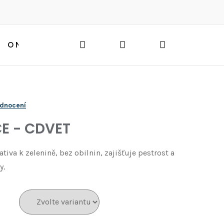
Hledat
Přihlášení
Nákupní
O NÁS
BLOG
HLEDAT
košík
odnocení
E - CDVET
tiva k zelenině, bez obilnin, zajišťuje pestrost a
y.