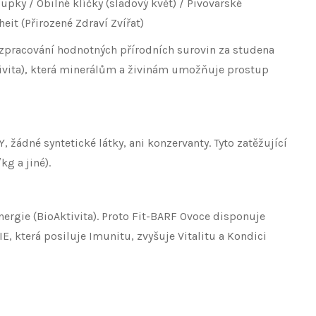
upky / Obilné klíčky (sladový květ) / Pivovarské
it (Přirozené Zdraví Zvířat)
íky zpracování hodnotných přírodních surovin za studena
ktivita), která minerálům a živinám umožňuje prostup
ádné syntetické látky, ani konzervanty. Tyto zatěžující
kg a jiné).
ergie (BioAktivita). Proto Fit-BARF Ovoce disponuje
, která posiluje Imunitu, zvyšuje Vitalitu a Kondici