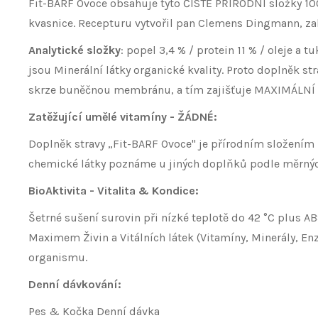
Fit-BARF Ovoce obsahuje tyto ČISTĚ PŘÍRODNÍ složky 100% 
kvasnice. Recepturu vytvořil pan Clemens Dingmann, zakl
Analytické složky
: popel 3,4 % / protein 11 % / oleje a 
jsou Minerální látky organické kvality. Proto doplněk s
skrze buněčnou membránu, a tím zajišťuje MAXIMÁLNÍ 
Zatěžující umělé vitamíny - ŽÁDNÉ:
Doplněk stravy „Fit-BARF Ovoce" je přírodním složením 
chemické látky poznáme u jiných doplňků podle měrných 
BioAktivita - Vitalita & Kondice:
Šetrné sušení surovin při nízké teplotě do 42 °C plus 
Maximem Živin a Vitálních látek (Vitamíny, Minerály, En
organismu.
Denní dávkování:
Pes & Kočka Denní dávka