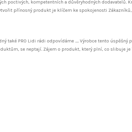
ých poctivých, kompetentních a důvěryhodných dodavatelů. Kr
tvořit přínosný produkt je klíčem ke spokojenosti Zákazníků
odný také PRO Lidi rádi odpovídáme …. Výrobce tento úspěšný p
duktům, se neptají. Zájem o produkt, který plní, co slibuje 