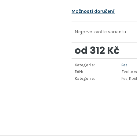
Možnosti doručení
Nejprve zvolte variantu
od
312 Kč
Měrná
Kategorie
:
Pes
cena:
EAN
:
Zvolte v
Kategorie
:
Pes, Koč