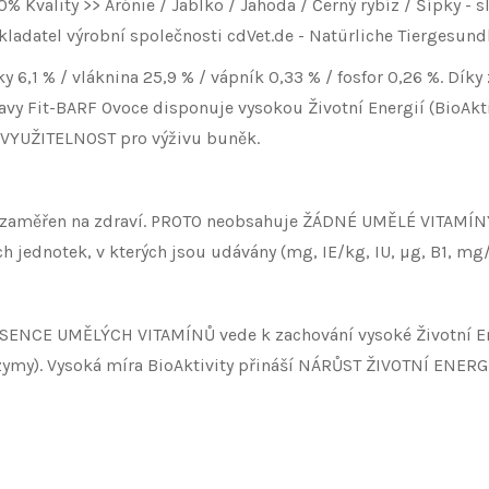
Kvality >> Arónie / Jablko / Jahoda / Černý rybíz / Šípky - sl
adatel výrobní společnosti cdVet.de - Natürliche Tiergesundhe
tuky 6,1 % / vláknina 25,9 % / vápník 0,33 % / fosfor 0,26 %. D
travy Fit-BARF Ovoce disponuje vysokou Životní Energií (BioA
VYUŽITELNOST pro výživu buněk.
zaměřen na zdraví. PROTO neobsahuje ŽÁDNÉ UMĚLÉ VITAMÍNY, ž
jednotek, v kterých jsou udávány (mg, IE/kg, IU, µg, B1, mg/
ABSENCE UMĚLÝCH VITAMÍNŮ vede k zachování vysoké Životní En
zymy). Vysoká míra BioAktivity přináší NÁRŮST ŽIVOTNÍ ENERGIE