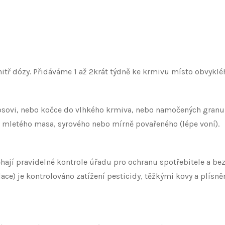
itř dózy. Přidáváme 1 až 2krát týdně ke krmivu místo obvyklé
sovi, nebo kočce do vlhkého krmiva, nebo namočených granul
letého masa, syrového nebo mírně povařeného (lépe voní).
hají pravidelné kontrole úřadu pro ochranu spotřebitele a be
e) je kontrolováno zatížení pesticidy, těžkými kovy a plísněm