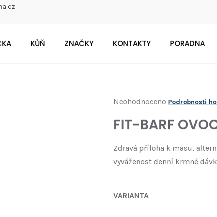
na.cz
ČKA
KŮŇ
ZNAČKY
KONTAKTY
PORADNA
CO POTŘEBUJETE NAJÍT?
Průměrné
Neohodnoceno
Podrobnosti h
Doporučujeme
hodnocení
FIT-BARF OVOC
produktu
je
Zdravá příloha k masu, alterna
0,0
vyváženost denní krmné dávk
z
5
VARIANTA
hvězdiček.