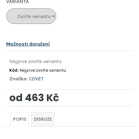
hvězdiček.
VARIANTA
Možnosti doručení
Nejprve zvolte variantu
Kód:
Nejprve zvolte variantu
Značka:
CDVET
od
463 Kč
Měrná
cena:
POPIS
DISKUZE