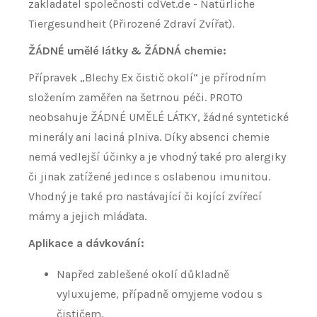
zakladatel společnosti cdVet.de - Natürliche
Tiergesundheit (Přirozené Zdraví Zvířat).
ŽÁDNÉ umělé látky & ŽÁDNÁ chemie:
Přípravek „Blechy Ex čistič okolí“ je přírodním
složením zaměřen na šetrnou péči. PROTO
neobsahuje ŽÁDNÉ UMĚLÉ LÁTKY, žádné syntetické
minerály ani laciná plniva. Díky absenci chemie
nemá vedlejší účinky a je vhodný také pro alergiky
či jinak zatížené jedince s oslabenou imunitou.
Vhodný je také pro nastávající či kojící zvířecí
mámy a jejich mláďata.
Aplikace a dávkování:
Napřed zablešené okolí důkladně
vyluxujeme, případně omyjeme vodou s
čističem.