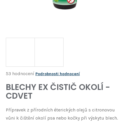
Í
T
?
HLEDAT
D
o
p
o
Průměrné
53 hodnocení
Podrobnosti hodnocení
r
hodnocení
BLECHY EX ČISTIČ OKOLÍ -
u
produktu
č
CDVET
je
u
j
3,1
Přípravek z přírodních éterických olejů s citronovou
e
z
m
vůni k čištění okolí psa nebo kočky při výskytu blech.
5
e