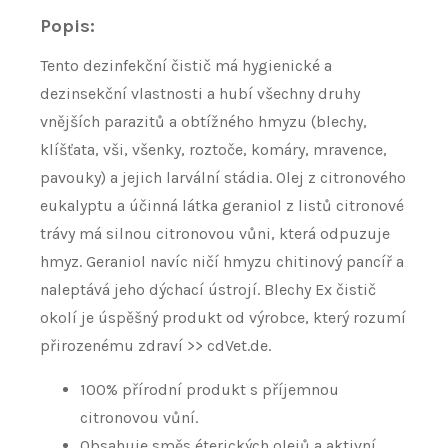
Popis:
Tento dezinfekční čistič má hygienické a
dezinsekční vlastnosti a hubí všechny druhy
vnějších parazitů a obtížného hmyzu (blechy,
klíšťata, vši, všenky, roztoče, komáry, mravence,
pavouky) a jejich larvální stádia. Olej z citronového
eukalyptu a účinná látka geraniol z listů citronové
trávy má silnou citronovou vůni, která odpuzuje
hmyz. Geraniol navíc ničí hmyzu chitinový pancíř a
naleptává jeho dýchací ústrojí. Blechy Ex čistič
okolí je úspěšný produkt od výrobce, který rozumí
přirozenému zdraví >> cdVet.de.
100% přírodní produkt s příjemnou
citronovou vůní. ​
Obsahuje směs éterických olejů a aktivní