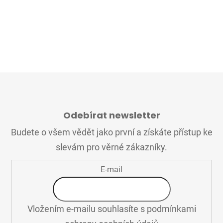
Z
Á
Odebírat newsletter
P
A
Budete o všem vědět jako první a získáte přístup ke
T
slevám pro věrné zákazníky.
Í
E-mail
Vložením e-mailu souhlasíte s
podmínkami