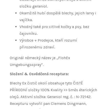
složku geraniol. ​
Okamžitě hubí dospělé blechy, jejich larvy i
vajíčka.
​Vhodný také pro citlivé kočky a psy, bez
čajovníku.
Výrobce + Prodejce, kteří rozumí
přirozenému zdraví.
Originál německý název je „FlohEx
Umgebungsspray“.
Složení & Osvědčená receptura:
Blechy Ex čistič okolí obsahuje tyto ČISTĚ
PŘÍRODNÍ složky 100% Kvality >> Směs éterických
olejů. Aktivní složka: Geraniol reg. č. : N-72142.
Recepturu vytvořil pan Clemens Dingmann,