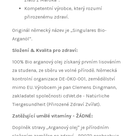
Kompetentní výrobce, který rozumí
přirozenému zdraví.
Originál německý název je „Singulares Bio-
Arganöl“.
Složení & Kvalita pro zdraví:
100% Bio arganový olej získaný prvním lisováním
za studena, ze sběru ve volné přírodě. Německá
kontrolní organizace DE-ÖKO-001, zemědělství
mimo EU. Výrobcem je pan Clemens Dingmann,
zakladatel společnosti cdVet.de - Natürliche
Tiergesundheit (Přirozené Zdraví Zvířat).
Zatěžující umělé vitamíny - ŽÁDNÉ:
Doplněk stravy „Arganový olej" je přírodním
složením zaměřen na zdraví - PROTO neobsahuje