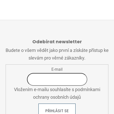
Z
Á
Odebírat newsletter
P
A
Budete o všem vědět jako první a získáte přístup ke
T
slevám pro věrné zákazníky.
Í
E-mail
Vložením e-mailu souhlasíte s
podmínkami
ochrany osobních údajů
PŘIHLÁSIT SE