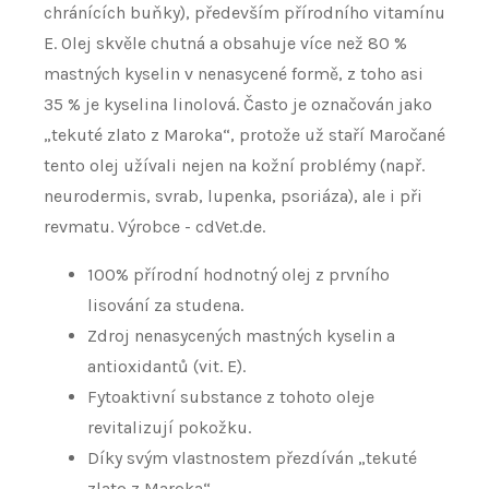
chránících buňky), především přírodního vitamínu
E. Olej skvěle chutná a obsahuje více než 80 %
mastných kyselin v nenasycené formě, z toho asi
35 % je kyselina linolová. Často je označován jako
„tekuté zlato z Maroka“, protože už staří Maročané
tento olej užívali nejen na kožní problémy (např.
neurodermis, svrab, lupenka, psoriáza), ale i při
revmatu. Výrobce - cdVet.de.
100% přírodní hodnotný olej z prvního
lisování za studena.
Zdroj nenasycených mastných kyselin a
antioxidantů (vit. E).
Fytoaktivní substance z tohoto oleje
revitalizují pokožku.
Díky svým vlastnostem přezdíván „tekuté
zlato z Maroka“.