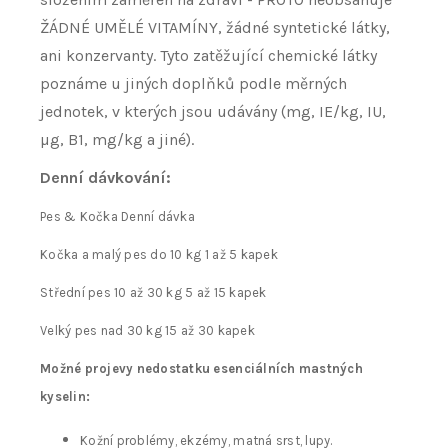
ŽÁDNÉ UMĚLÉ VITAMÍNY, žádné syntetické látky,
ani konzervanty. Tyto zatěžující chemické látky
poznáme u jiných doplňků podle měrných
jednotek, v kterých jsou udávány (mg, IE/kg, IU,
µg, B1, mg/kg a jiné).
Denní dávkování:
Pes & Kočka Denní dávka
Kočka a malý pes do 10 kg 1 až 5 kapek
Střední pes 10 až 30 kg 5 až 15 kapek
Velký pes nad 30 kg 15 až 30 kapek
Možné projevy nedostatku esenciálních mastných
kyselin:
Kožní problémy, ekzémy, matná srst, lupy.