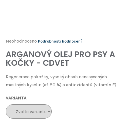
Í
T
?
HLEDAT
Průměrné
Neohodnoceno
Podrobnosti hodnocení
hodnocení
ARGANOVÝ OLEJ PRO PSY A
D
produktu
o
KOČKY - CDVET
je
p
o
0,0
Regenerace pokožky, vysoký obsah nenasycených
r
z
u
mastných kyselin (až 80 %) a antioxidantů (vitamín E).
5
č
u
hvězdiček.
VARIANTA
j
e
m
e