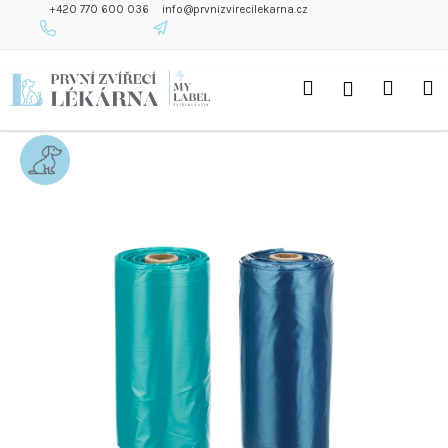
K
+420 770 600 036
info@prvnizvirecilekarna.cz
O
Š
Zpět
Zpět
Přejít
Í
Hledat
Náku
M
Přihlášení
na
K
C
obsah
O
košík
P
O
T
Ř
E
B
U
J
E
T
E
N
A
J