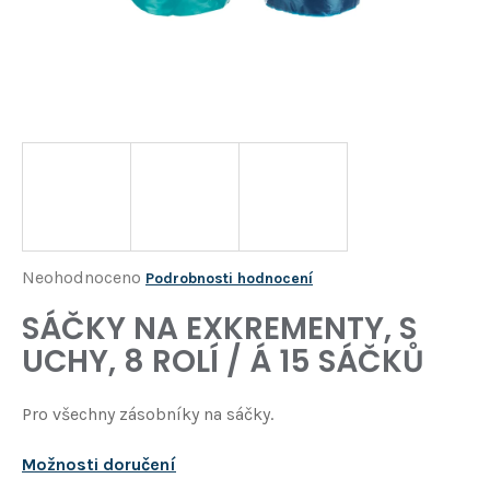
Í
T
?
HLEDAT
D
o
p
o
Průměrné
Neohodnoceno
Podrobnosti hodnocení
r
hodnocení
SÁČKY NA EXKREMENTY, S
u
produktu
č
UCHY, 8 ROLÍ / Á 15 SÁČKŮ
je
u
j
0,0
Pro všechny zásobníky na sáčky.
e
z
m
5
e
Možnosti doručení