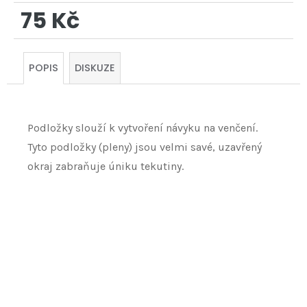
75 Kč
Měrná
cena:
POPIS
DISKUZE
Podložky slouží k vytvoření návyku na venčení.
Tyto podložky (pleny) jsou velmi savé, uzavřený
okraj zabraňuje úniku tekutiny.