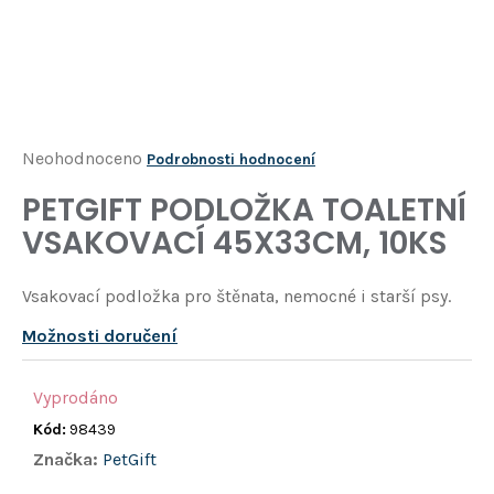
Í
T
?
HLEDAT
Průměrné
Neohodnoceno
Podrobnosti hodnocení
hodnocení
PETGIFT PODLOŽKA TOALETNÍ
D
produktu
o
VSAKOVACÍ 45X33CM, 10KS
je
p
o
0,0
Vsakovací podložka pro štěnata, nemocné i starší psy.
r
z
u
Možnosti doručení
5
č
u
hvězdiček.
j
Vyprodáno
e
Kód:
98439
m
Značka:
PetGift
e