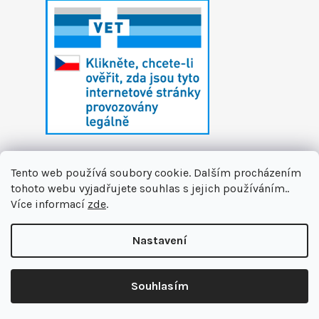
Tento web používá soubory cookie. Dalším procházením
tohoto webu vyjadřujete souhlas s jejich používáním..
Více informací
zde
.
Vytvořil Shoptet
Nastavení
Copyright 2026
První zvířecí lékárna
. Všechna
🏝️ Dáváme si letní pauzu. Připravujeme pro vás novinky a na
práva vyhrazena.
Upravit nastavení cookies
podzim se na vás těšíme v nové podobě. Jsme tu pro Vás na
Souhlasím
info@prvnizvirecilekarna.cz 🩵