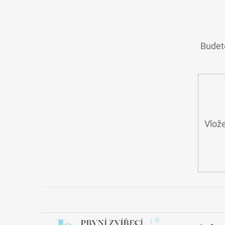
Z
Á
P
A
Budete
T
Í
Vlože