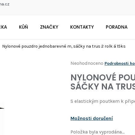
na.cz
ČKA
KŮŇ
ZNAČKY
KONTAKTY
PORADNA
CO POTŘEBUJETE NAJÍT?
Nylonové pouzdro jednobarevné m, sáčky na trus 2 rolk á 15ks
Průměrné
Neohodnoceno
Podrobnosti h
Doporučujeme
hodnocení
NYLONOVÉ POU
produktu
SÁČKY NA TRUS
je
0,0
S elastickým poutkem k připe
z
5
Možnosti doručení
hvězdiček.
Položka byla vyprodána…