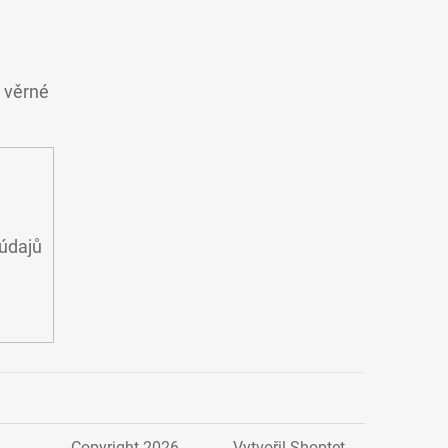
o věrné
údajů
Copyright 2026
Vytvořil Shoptet