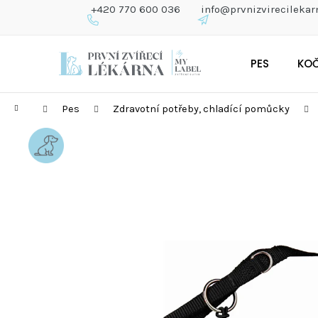
K
+420 770 600 036
info@prvnizvirecilekar
O
Š
Zpět
Zpět
Přejít
Í
do
do
PES
KO
na
K
obchodu
obchodu
obsah
Domů
Pes
Zdravotní potřeby, chladící pomůcky