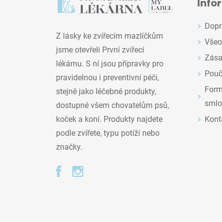
Info
Dopr
Z lásky ke zvířecím mazlíčkům
Všeo
jsme otevřeli První zvířecí
Zása
lékárnu. S ní jsou přípravky pro
Pouč
pravidelnou i preventivní péči,
Formu
stejně jako léčebné produkty,
smlo
dostupné všem chovatelům psů,
Kont
koček a koní. Produkty najdete
podle zvířete, typu potíží nebo
značky.