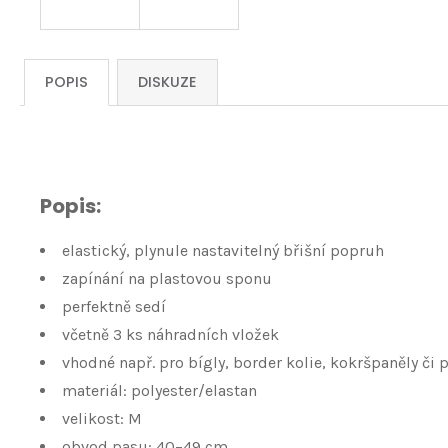
POPIS
DISKUZE
Popis:
elastický, plynule nastavitelný břišní popruh
zapínání na plastovou sponu
perfektně sedí
včetně 3 ks náhradních vložek
vhodné např. pro bígly, border kolie, kokršpaněly či 
materiál: polyester/elastan
velikost: M
obvod pasu: 40–49 cm