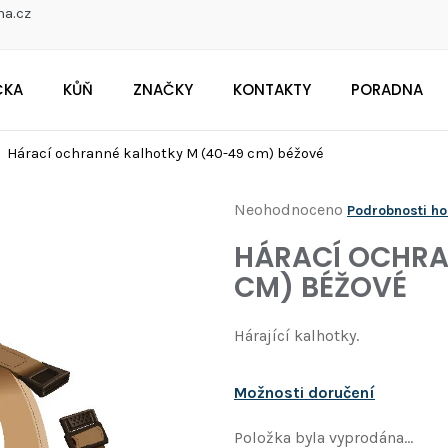
na.cz
ČKA
KŮŇ
ZNAČKY
KONTAKTY
PORADNA
CO POTŘEBUJETE NAJÍT?
Hárací ochranné kalhotky M (40-49 cm) béžové
Průměrné
Neohodnoceno
Podrobnosti h
Doporučujeme
hodnocení
HÁRACÍ OCHRA
produktu
CM) BÉŽOVÉ
je
0,0
Hárající kalhotky.
z
5
Možnosti doručení
hvězdiček.
Položka byla vyprodána…