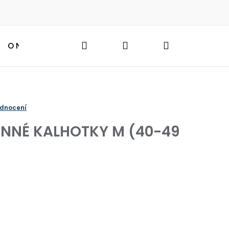
Hledat
Přihlášení
Nákupní
O NÁS
BLOG
HLEDAT
košík
odnocení
NNÉ KALHOTKY M (40-49