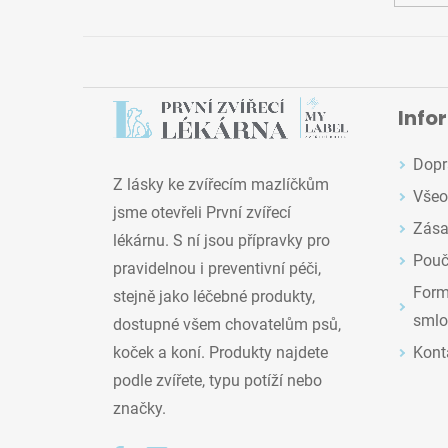
Info
Dopr
Z lásky ke zvířecím mazlíčkům
Všeo
jsme otevřeli První zvířecí
Zása
lékárnu. S ní jsou přípravky pro
Pouč
pravidelnou i preventivní péči,
Formu
stejně jako léčebné produkty,
smlo
dostupné všem chovatelům psů,
Kont
koček a koní. Produkty najdete
podle zvířete, typu potíží nebo
značky.