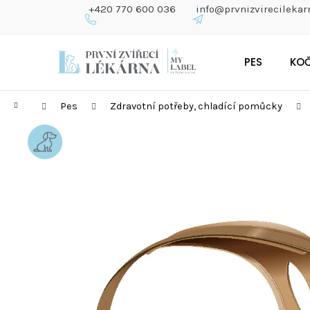
K
+420 770 600 036
info@prvnizvirecilekar
O
Š
Zpět
Zpět
Přejít
Í
do
do
PES
KO
na
K
obchodu
obchodu
obsah
Domů
Pes
Zdravotní potřeby, chladící pomůcky