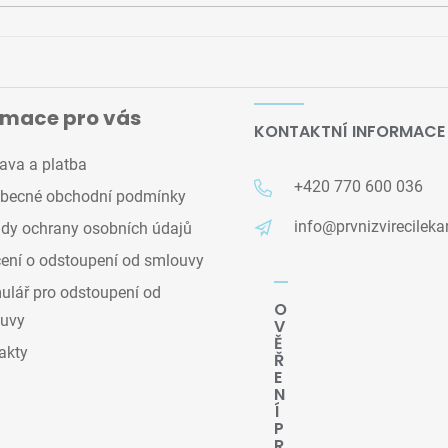
rmace pro vás
KONTAKTNÍ INFORMACE
ava a platba
+420 770 600 036
becné obchodní podmínky
info@prvnizvirecileka
dy ochrany osobních údajů
ení o odstoupení od smlouvy
lář pro odstoupení od
O
uvy
V
Ě
akty
Ř
E
N
Í
P
R