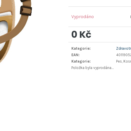
Vyprodáno
0 Kč
Měrná
Kategorie
:
Zdravotn
cena:
EAN
:
401190
Kategorie
:
Pes, Kos
Položka byla vyprodána…