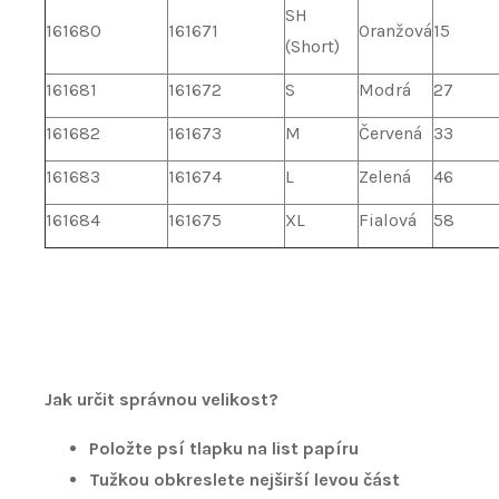
SH
161680
161671
Oranžová
15
(Short)
161681
161672
S
Modrá
27
161682
161673
M
Červená
33
161683
161674
L
Zelená
46
161684
161675
XL
Fialová
58
Jak určit správnou velikost?
Položte psí tlapku na list papíru
Tužkou obkreslete nejširší levou část