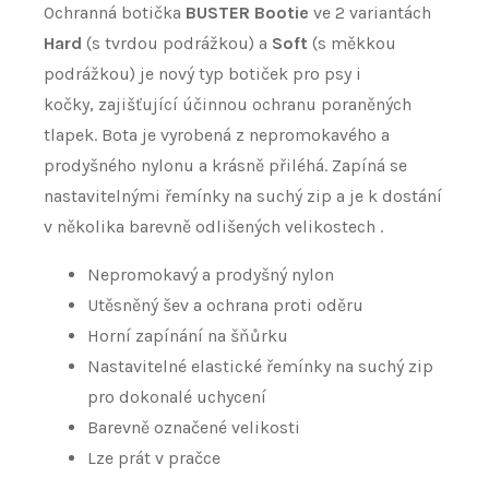
Ochranná botička
BUSTER Bootie
ve 2 variantách
Hard
(s tvrdou podrážkou)
a
Soft
(s měkkou
podrážkou) je nový typ botiček pro psy i
kočky, zajišťující účinnou ochranu poraněných
tlapek. Bota je vyrobená z nepromokavého a
prodyšného nylonu a krásně přiléhá. Zapíná se
nastavitelnými řemínky na suchý zip a je k dostání
v několika barevně odlišených velikostech .
Nepromokavý a prodyšný nylon
Utěsněný šev a ochrana proti oděru
Horní zapínání na šňůrku
Nastavitelné elastické řemínky na suchý zip
pro dokonalé uchycení
Barevně označené velikosti
Lze prát v pračce