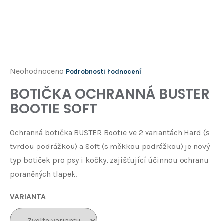
Í
T
?
HLEDAT
Průměrné
Neohodnoceno
Podrobnosti hodnocení
hodnocení
BOTIČKA OCHRANNÁ BUSTER
D
produktu
o
BOOTIE SOFT
je
p
o
0,0
Ochranná
botička BUSTER Bootie ve 2 variantách Hard (s
r
z
u
tvrdou podrážkou) a Soft (s měkkou podrážkou) je nový
5
č
typ botiček pro psy i kočky, zajišťující účinnou ochranu
u
hvězdiček.
poraněných tlapek.
j
e
VARIANTA
m
e