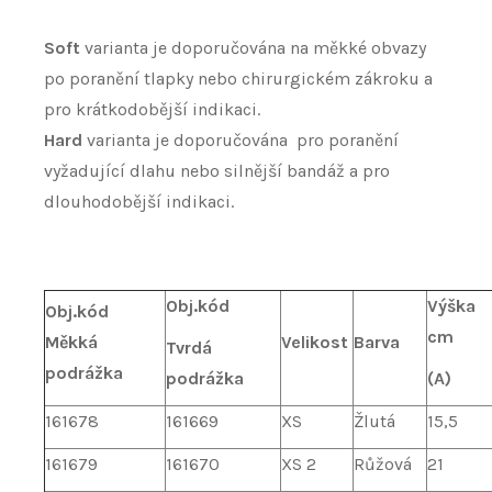
Soft
varianta je doporučována na měkké obvazy
po poranění tlapky nebo chirurgickém zákroku a
pro krátkodobější indikaci.
Hard
varianta je doporučována pro poranění
vyžadující dlahu nebo silnější bandáž a pro
dlouhodobější indikaci.
Obj.kód
Výška
Obj.kód
cm
Měkká
Velikost
Barva
Tvrdá
podrážka
podrážka
(A)
161678
161669
XS
Žlutá
15,5
161679
161670
XS 2
Růžová
21