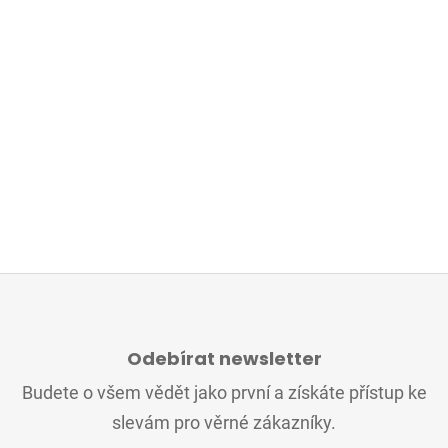
Z
Á
Odebírat newsletter
P
A
Budete o všem vědět jako první a získáte přístup ke
T
slevám pro věrné zákazníky.
Í