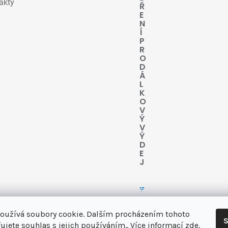
akty
Ř
E
N
Í
P
R
O
D
Á
L
K
O
V
Ý
V
Ý
D
E
J
oužívá soubory cookie. Dalším procházením tohoto
S
ujete souhlas s jejich používáním.. Více informací
zde
.