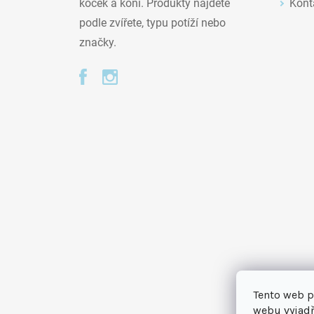
Kont
koček a koní. Produkty najdete
podle zvířete, typu potíží nebo
značky.
Tento web p
webu vyjadř