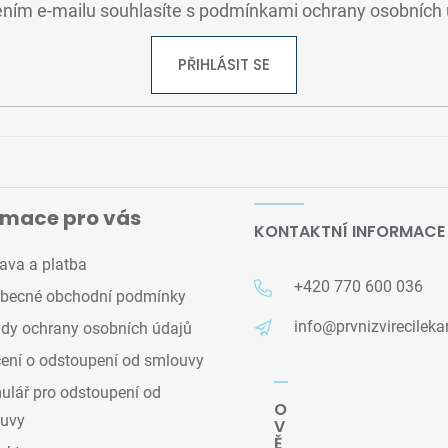
ním e-mailu souhlasíte s
podmínkami ochrany osobních 
PŘIHLÁSIT SE
rmace pro vás
KONTAKTNÍ INFORMACE
ava a platba
+420 770 600 036
becné obchodní podmínky
info@prvnizvirecileka
dy ochrany osobních údajů
ení o odstoupení od smlouvy
lář pro odstoupení od
O
uvy
V
Ě