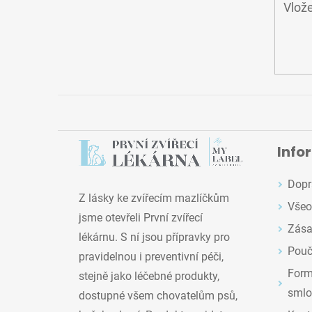
Vlože
Info
Dopr
Z lásky ke zvířecím mazlíčkům
Všeo
jsme otevřeli První zvířecí
Zása
lékárnu. S ní jsou přípravky pro
Pouč
pravidelnou i preventivní péči,
Formu
stejně jako léčebné produkty,
smlo
dostupné všem chovatelům psů,