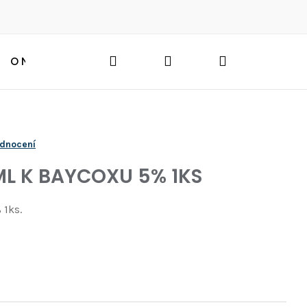
Hledat
Přihlášení
Nákupní
O NÁS
BLOG
HLEDAT
košík
odnocení
ML K BAYCOXU 5% 1KS
 1ks.