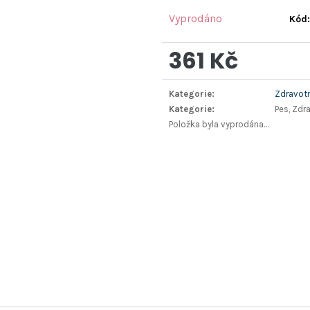
Vyprodáno
Kód:
361 Kč
Měrná
Kategorie
:
Zdravotn
cena:
Kategorie
:
Pes, Zdr
Položka byla vyprodána…