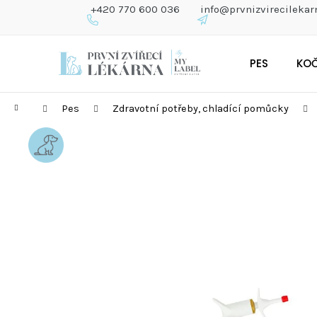
K
+420 770 600 036
info@prvnizvirecilekar
O
Š
Zpět
Zpět
Přejít
Í
do
do
PES
KO
na
K
obchodu
obchodu
obsah
Domů
Pes
Zdravotní potřeby, chladící pomůcky