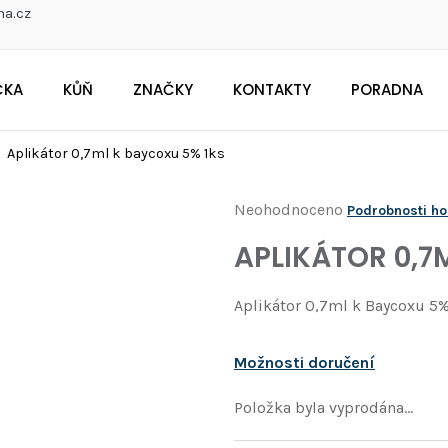
na.cz
ČKA
KŮŇ
ZNAČKY
KONTAKTY
PORADNA
CO POTŘEBUJETE NAJÍT?
Aplikátor 0,7ml k baycoxu 5% 1ks
Průměrné
Neohodnoceno
Podrobnosti h
Doporučujeme
hodnocení
APLIKÁTOR 0,7
produktu
je
Aplikátor 0,7ml k Baycoxu 5%
0,0
z
Možnosti doručení
5
hvězdiček.
Položka byla vyprodána…