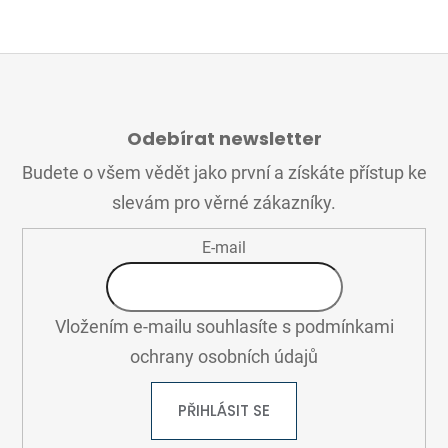
Z
Á
Odebírat newsletter
P
A
Budete o všem vědět jako první a získáte přístup ke
T
slevám pro věrné zákazníky.
Í
E-mail
Vložením e-mailu souhlasíte s
podmínkami
ochrany osobních údajů
PŘIHLÁSIT SE