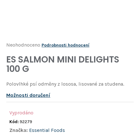
Í
T
?
HLEDAT
Průměrné
Neohodnoceno
Podrobnosti hodnocení
hodnocení
ES SALMON MINI DELIGHTS
D
produktu
o
100 G
je
p
o
0,0
Polovlhké psí odměny z lososa, lisované za studena.
r
z
u
Možnosti doručení
5
č
u
hvězdiček.
j
Vyprodáno
e
Kód:
92279
m
Značka:
Essential Foods
e