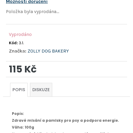
hvězdiček.
Možnosti doručení
Položka byla vyprodána…
Vyprodáno
Kód:
3.1.
Značka:
ZOLLY DOG BAKERY
115 Kč
Měrná
cena:
POPIS
DISKUZE
Popis:
Zdravé mlsání a pamlsky pro psy a podpora energie.
Váha:
100g