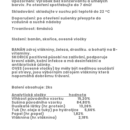
Upozornění:
Výrobek bez konzervantů a umělých
barviv. Po otevření spotřebujte do 7 dnů!
Skladování:
skladujte v suchu pči teplotě do 22 °C
Doporučení:
po otevření sušenky přesypte do
vzdušné a suché nádoby
Trvanlivost:
6měsíců
Složení:
banán, skořice, ovesné vločky
BANÁN zdroj vlákniny, železa, draslíku. a bohatý na B-
vitamíny.
SKOŘICE pozitivně působí na zažívání, podporuje
krevní oběh, kožní infekce a má desinfekční a
antibiotické účinky.
OVES (ovesné vločky) by měly být nedílnou součástí
psí stravy, jsou výborným zdrojem vlákniny která
napomáhá dobrému trávení.
Balení obsahuje:
2ks
Analytické složky hodnota
Vlhkost původního vzorku 15,20%
Sušina původního vzorku 84,80%
Dusíkaté látky (hr.protein) 13,26%
Tuk (hr.oleje a tuky) po hydrolýze 5,66%
Popel (hr.popel) 1,82%
Vláknina (hr.vláknina) 2,18%