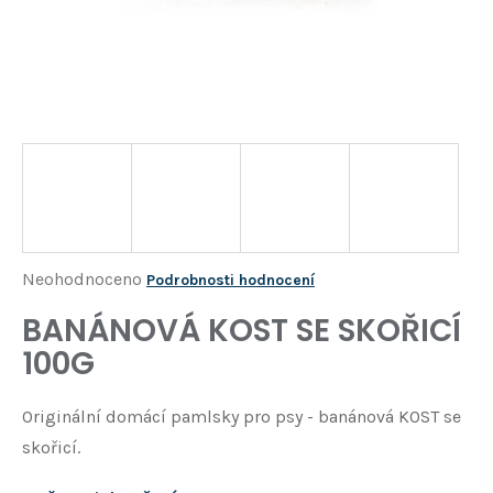
Í
T
?
HLEDAT
D
o
p
o
Průměrné
Neohodnoceno
Podrobnosti hodnocení
r
hodnocení
BANÁNOVÁ KOST SE SKOŘICÍ
u
produktu
č
100G
je
u
j
0,0
Originální domácí pamlsky pro psy - banánová KOST se
e
z
m
skořicí.
5
e