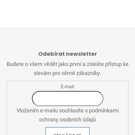
Z
Á
Odebírat newsletter
P
A
Budete o všem vědět jako první a získáte přístup ke
T
slevám pro věrné zákazníky.
Í
E-mail
Vložením e-mailu souhlasíte s
podmínkami
ochrany osobních údajů