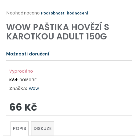
Í
T
Průměrné
Neohodnoceno
Podrobnosti hodnocení
?
hodnocení
WOW PAŠTIKA HOVĚZÍ S
produktu
KAROTKOU ADULT 150G
HLEDAT
je
0,0
Možnosti doručení
z
D
o
5
p
Vyprodáno
hvězdiček.
o
Kód:
00150BE
r
Značka:
Wow
u
č
66 Kč
u
j
Měrná
e
m
cena:
POPIS
DISKUZE
e