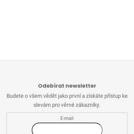
Z
Á
Odebírat newsletter
P
A
Budete o všem vědět jako první a získáte přístup ke
T
slevám pro věrné zákazníky.
Í
E-mail