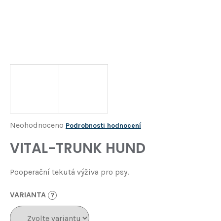
Í
T
?
HLEDAT
D
o
p
o
Průměrné
Neohodnoceno
Podrobnosti hodnocení
r
hodnocení
VITAL-TRUNK HUND
u
produktu
č
je
u
Pooperační tekutá výživa pro psy.
j
0,0
e
z
VARIANTA
?
m
5
e