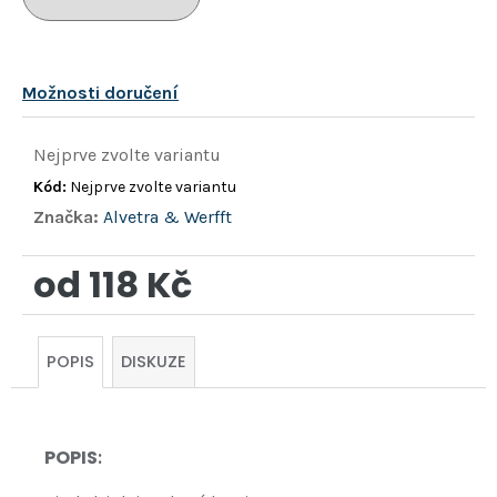
hvězdiček.
Možnosti doručení
Nejprve zvolte variantu
Kód:
Nejprve zvolte variantu
Značka:
Alvetra & Werfft
od
118 Kč
Měrná
cena:
POPIS
DISKUZE
POPIS
: