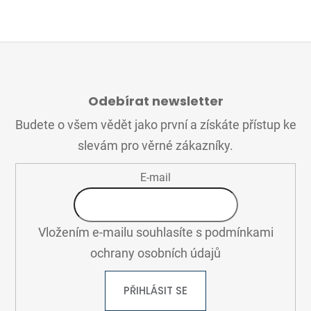
Z
Á
Odebírat newsletter
P
A
Budete o všem vědět jako první a získáte přístup ke
T
slevám pro věrné zákazníky.
Í
E-mail
Vložením e-mailu souhlasíte s
podmínkami
ochrany osobních údajů
PŘIHLÁSIT SE