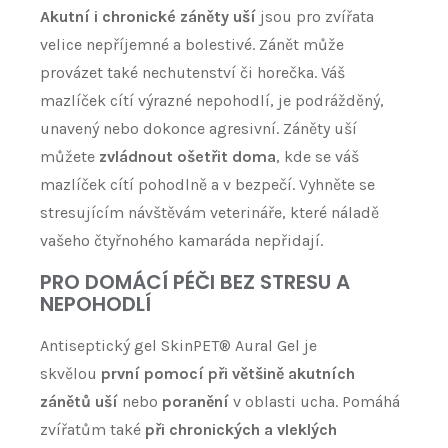
Akutní i chronické záněty uší
jsou pro zvířata
velice nepříjemné a bolestivé. Zánět může
provázet také nechutenství či horečka. Váš
mazlíček cítí výrazné nepohodlí, je podrážděný,
unavený nebo dokonce agresivní. Záněty uší
můžete
zvládnout ošetřit doma
, kde se váš
mazlíček cítí pohodlně a v bezpečí. Vyhněte se
stresujícím návštěvám veterináře, které náladě
vašeho čtyřnohého kamaráda nepřidají.
PRO DOMÁCÍ PÉČI BEZ STRESU A
NEPOHODLÍ
Antiseptický gel SkinPET® Aural Gel je
skvělou
první pomocí při většině akutních
zánětů uší
nebo
poranění
v oblasti ucha. Pomáhá
zvířatům také
při chronických a vleklých