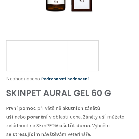
Í
T
?
HLEDAT
D
o
p
o
Průměrné
Neohodnoceno
Podrobnosti hodnocení
r
hodnocení
SKINPET AURAL GEL 60 G
u
produktu
č
je
u
První pomoc
při většině
akutních zánětů
j
0,0
uší
nebo
poranění
v oblasti ucha. Záněty uší můžete
e
z
m
zvládnout se SkinPET®
ošetřit doma
. Vyhněte
5
e
se
stresujícím návštěvám
veterináře.