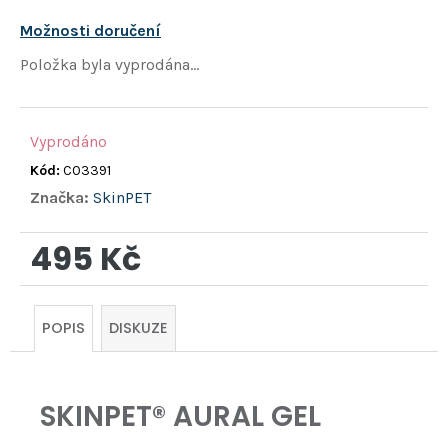
hvězdiček.
Možnosti doručení
Položka byla vyprodána…
Vyprodáno
Kód:
C03391
Značka:
SkinPET
495 Kč
Měrná
cena:
POPIS
DISKUZE
SKINPET® AURAL GEL