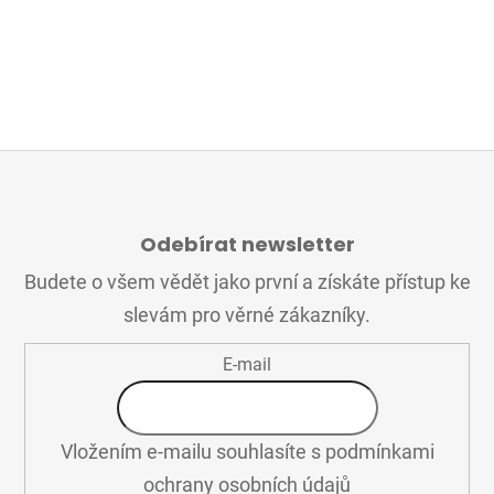
Z
Á
Odebírat newsletter
P
A
Budete o všem vědět jako první a získáte přístup ke
T
slevám pro věrné zákazníky.
Í
E-mail
Vložením e-mailu souhlasíte s
podmínkami
ochrany osobních údajů