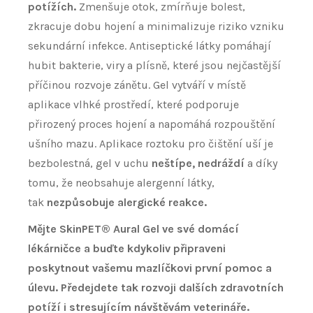
potížích.
Zmenšuje otok, zmírňuje bolest,
zkracuje dobu hojení a minimalizuje riziko vzniku
sekundární infekce. Antiseptické látky pomáhají
hubit bakterie, viry a plísně, které jsou nejčastější
příčinou rozvoje zánětu. Gel vytváří v místě
aplikace vlhké prostředí, které podporuje
přirozený proces hojení a napomáhá rozpouštění
ušního mazu. Aplikace roztoku pro čištění uší je
bezbolestná, gel v uchu
neštípe, nedráždí
a díky
tomu, že neobsahuje alergenní látky,
tak
nezpůsobuje alergické reakce.
Mějte SkinPET® Aural Gel ve své domácí
lékárničce a buďte kdykoliv připraveni
poskytnout vašemu mazlíčkovi první pomoc a
úlevu. Předejdete tak rozvoji dalších zdravotních
potíží i stresujícím návštěvám veterináře.